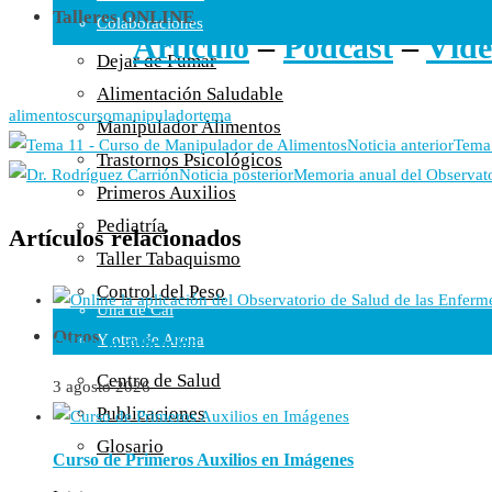
Talleres ONLINE
Colaboraciones
Artículo
–
Podcast
–
Víde
Cartas al Director
Dejar de Fumar
Medios de Comunicación
Alimentación Saludable
Otros
alimentos
curso
manipulador
tema
Manipulador Alimentos
Vídeos
Noticia anterior
Tema 
Trastornos Psicológicos
Audio
Noticia posterior
Memoria anual del Observator
Primeros Auxilios
Cara Oscura Sanidad
Pediatría
Humor
Artículos relacionados
Taller Tabaquismo
Cal y Arena
Control del Peso
Una de Cal
Otros
Y otra de Arena
Online la aplicación del Observatorio de Salud de las Enf
Noticias Sanitarias
Centro de Salud
3 agosto 2026
Publicaciones
Enlaces
Glosario
Curso de Primeros Auxilios en Imágenes
Newsletter