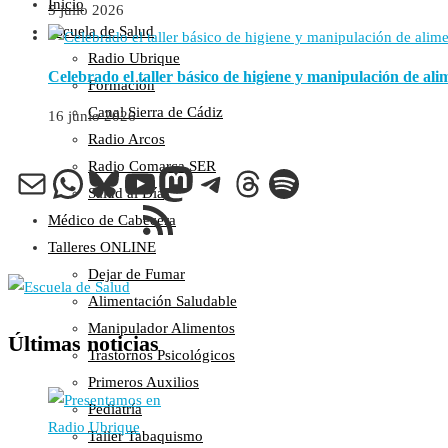
Inicio
5 julio 2026
Escuela de Salud
Radio Ubrique
Celebrado el taller básico de higiene y manipulación de al
Formación
Canal Sierra de Cádiz
16 junio 2026
Radio Arcos
Radio Comarca SER
Correo electrónico
WhatsApp
Bluesky
YouTube
Mastodon
Telegram
Threads
Spotify
Salud al Día
Feed RSS
Médico de Cabecera
Talleres ONLINE
Dejar de Fumar
Alimentación Saludable
Manipulador Alimentos
Últimas noticias
Trastornos Psicológicos
Primeros Auxilios
Pediatría
Taller Tabaquismo