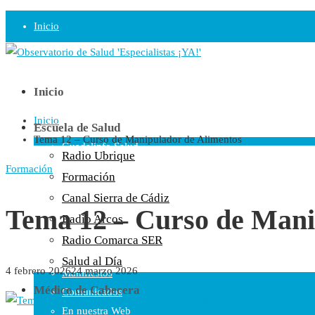
Inicio
Observatorio
Opinión
Inicio
Inicio
Radio
Escuela de Salud
Tema 12 – Curso de Manipulador de Alimentos
Guadalinfo Salud
Radio Ubrique
Radio Guadalete
Formación
Formación
COPE Pontevedra
Canal Sierra de Cádiz
Salud en Radio Ubrique
Tema 12 – Curso de Mani
Radio Arcos
Salud en Verano
Radio Comarca SER
Plataforma
Salud al Día
4 febrero 2026
24 marzo 2026
Manifiestos
Médico de Cabecera
Comunicados
En nuestra Web