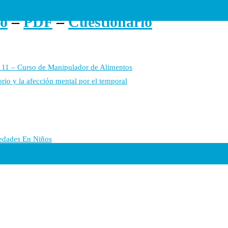
o
–
PDF
–
Cuestionario
11 – Curso de Manipulador de Alimentos
io y la afección mental por el temporal
ermedades En Niños