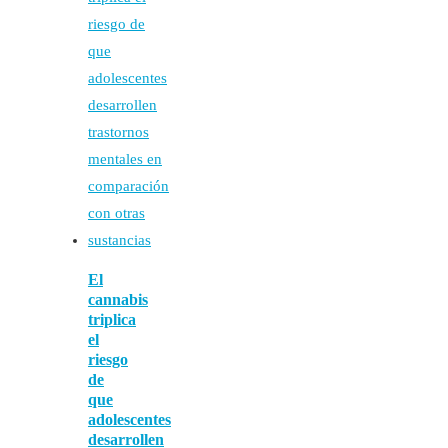
El
cannabis
triplica
el
riesgo
de
que
adolescentes
desarrollen