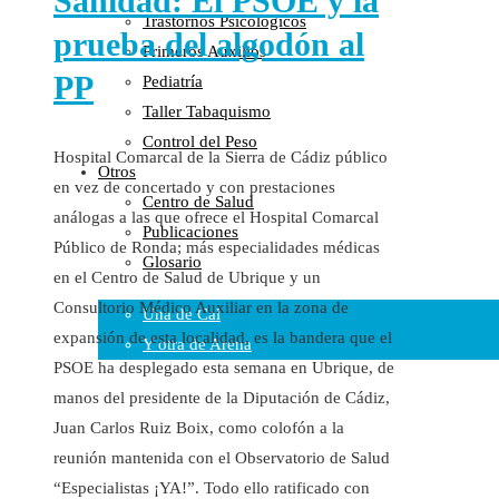
Sanidad: El PSOE y la
Trastornos Psicológicos
Colaboraciones
prueba del algodón al
Primeros Auxilios
Cartas al Director
PP
Pediatría
Medios de Comunicación
Taller Tabaquismo
Otros
Control del Peso
Vídeos
Hospital Comarcal de la Sierra de Cádiz público
Otros
Audio
en vez de concertado y con prestaciones
Centro de Salud
Cara Oscura Sanidad
análogas a las que ofrece el Hospital Comarcal
Publicaciones
Humor
Público de Ronda; más especialidades médicas
Glosario
Cal y Arena
en el Centro de Salud de Ubrique y un
Consultorio Médico Auxiliar en la zona de
Una de Cal
expansión de esta localidad, es la bandera que el
Y otra de Arena
PSOE ha desplegado esta semana en Ubrique, de
Noticias Sanitarias
manos del presidente de la Diputación de Cádiz,
Juan Carlos Ruiz Boix, como colofón a la
Enlaces
reunión mantenida con el Observatorio de Salud
Newsletter
“Especialistas ¡YA!”. Todo ello ratificado con