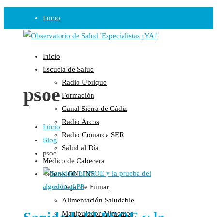
Inicio
Observatorio
Inicio
Opinión
Escuela de Salud
Radio Ubrique
Radio
psoe
Formación
Guadalinfo Salud
Canal Sierra de Cádiz
Radio Guadalete
Radio Arcos
Inicio
COPE Pontevedra
Radio Comarca SER
Blog
Salud en Radio Ubrique
Salud al Día
psoe
Salud en Verano
Médico de Cabecera
Plataforma
Talleres ONLINE
Dejar de Fumar
Manifiestos
Alimentación Saludable
Comunicados
Manipulador Alimentos
En nuestra Web