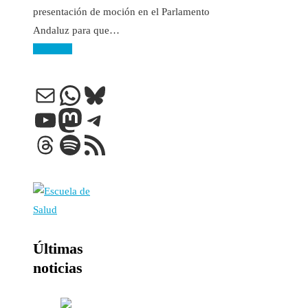
presentación de moción en el Parlamento
Andaluz para que…
Leer más
Correo electrónico
WhatsApp
Bluesky
YouTube
Mastodon
Telegram
Threads
Spotify
Feed RSS
Últimas
noticias