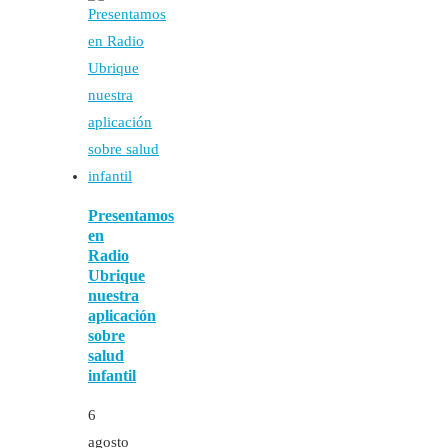
Presentamos
en
Radio
Ubrique
nuestra
aplicación
sobre
salud
infantil
6
agosto