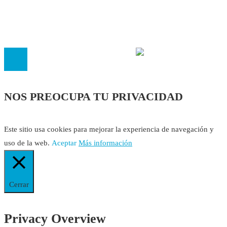
El
Observatorio de Salud 'Especialistas ¡YA!'
es una asociaci
inscrita en el Registro de Asociaciones de Andalucía con el nú
14.473 de la sección 1 con estos
Estatutos
NOS PREOCUPA TU PRIVACIDAD
Este sitio usa cookies para mejorar la experiencia de navegación y
uso de la web.
Aceptar
Más información
Cerrar
Privacy Overview