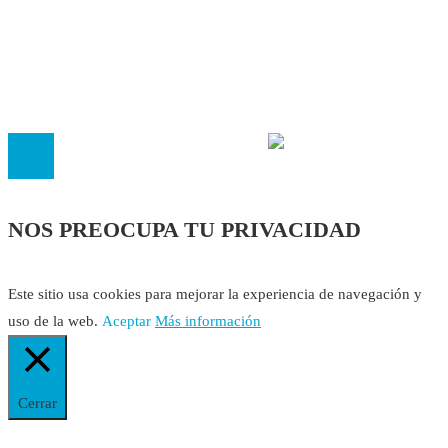
Cookies
El
Observatorio de Salud 'Especialistas ¡YA!'
es una asociaci
inscrita en el Registro de Asociaciones de Andalucía con el nú
14.473 de la sección 1 con estos
Estatutos
NOS PREOCUPA TU PRIVACIDAD
Este sitio usa cookies para mejorar la experiencia de navegación y
uso de la web.
Aceptar
Más información
Cerrar