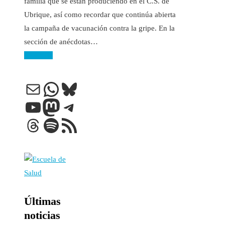
familia que se están produciendo en el C.S. de
Ubrique, así como recordar que continúa abierta
la campaña de vacunación contra la gripe. En la
sección de anécdotas…
Leer más
Correo electrónico
WhatsApp
Bluesky
YouTube
Mastodon
Telegram
Threads
Spotify
Feed RSS
Últimas
noticias