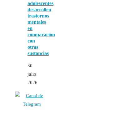
adolescentes
desarrollen
trastornos
mentales
en
comparación
con
otras
sustancias
30
julio
2026
Autores
Contacto
Política Editorial