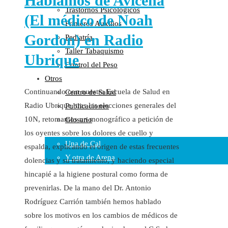
Hablamos de Avicena
Trastornos Psicológicos
Colaboraciones
(El médico de Noah
Primeros Auxilios
Cartas al Director
Gordon) en Radio
Pediatría
Medios de Comunicación
Taller Tabaquismo
Otros
Ubrique
Control del Peso
Vídeos
Otros
Audio
Continuando con nuestra Escuela de Salud en
Centro de Salud
Cara Oscura Sanidad
Radio Ubrique, tras las elecciones generales del
Publicaciones
Humor
10N, retomamos un monográfico a petición de
Glosario
Cal y Arena
los oyentes sobre los dolores de cuello y
Una de Cal
espalda, explicando el origen de estas frecuentes
Y otra de Arena
dolencias y su tratamiento, y haciendo especial
hincapié a la higiene postural como forma de
Noticias Sanitarias
prevenirlas. De la mano del Dr. Antonio
Enlaces
Rodríguez Carrión también hemos hablado
sobre los motivos en los cambios de médicos de
Newsletter