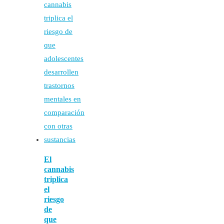
El
cannabis
triplica
el
riesgo
de
que