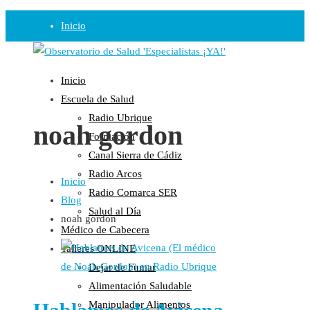
Inicio
Observatorio
Inicio
Opinión
Escuela de Salud
Radio Ubrique
Radio
noah gordon
Formación
Guadalinfo Salud
Canal Sierra de Cádiz
Radio Guadalete
Radio Arcos
Inicio
COPE Pontevedra
Radio Comarca SER
Blog
Salud en Radio Ubrique
Salud al Día
noah gordon
Salud en Verano
Médico de Cabecera
Plataforma
Talleres ONLINE
Dejar de Fumar
Manifiestos
Alimentación Saludable
Comunicados
Manipulador Alimentos
En nuestra Web