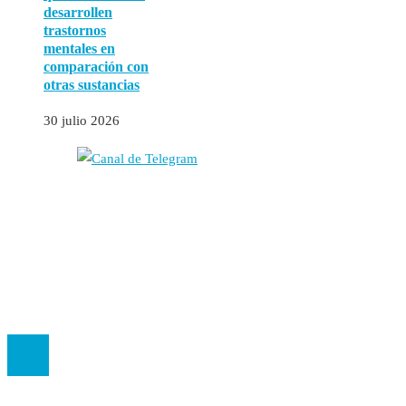
desarrollen
trastornos
mentales en
comparación con
otras sustancias
30 julio 2026
Autores
Contacto
Política Editorial
Cookies
El
Observatorio de Salud 'Especialistas ¡YA!'
es una asociación insc