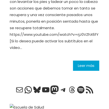
con levantar los pies y ladear un poco la cabeza
son acciones que debemos tomar en tanto se
recupera y una vez consciente pasados unos
minutos, ponerla en posición sentada hasta que
se recupere totalmente.
https://www.youtube.com/watch?v=rjJ0VZhX6fY
[Si lo desea puede activar los subtítulos en el
vídeo…
Leer más
Correo electrónico
WhatsApp
Bluesky
YouTube
Mastodon
Telegram
Threads
Spotify
Feed RSS