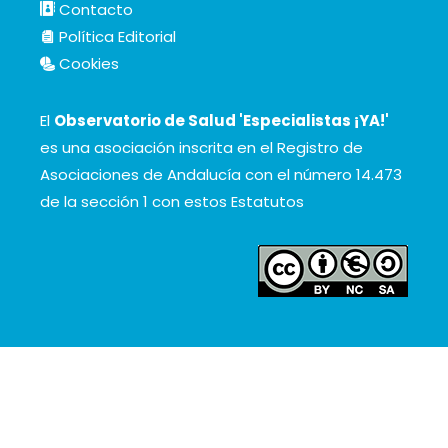
Contacto
Política Editorial
Cookies
El
Observatorio de Salud 'Especialistas ¡YA!'
es una asociación inscrita en el Registro de
Asociaciones de Andalucía con el número 14.473
de la sección 1 con estos
Estatutos