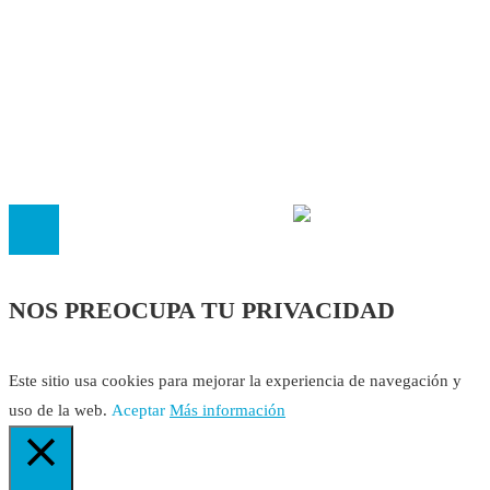
Contacto
Política Editorial
Cookies
El
Observatorio de Salud 'Especialistas ¡YA!'
es una asociaci
inscrita en el Registro de Asociaciones de Andalucía con el nú
14.473 de la sección 1 con estos
Estatutos
NOS PREOCUPA TU PRIVACIDAD
Este sitio usa cookies para mejorar la experiencia de navegación y
uso de la web.
Aceptar
Más información