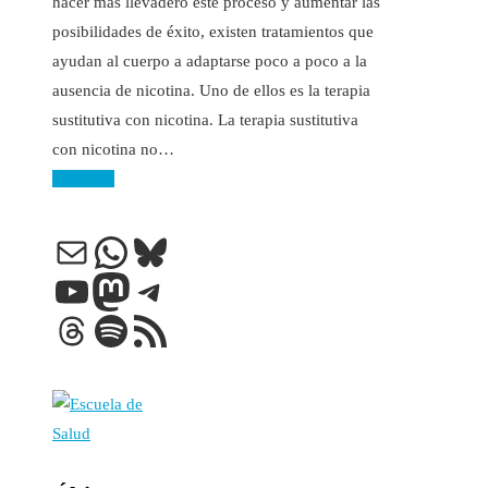
hacer más llevadero este proceso y aumentar las
posibilidades de éxito, existen tratamientos que
ayudan al cuerpo a adaptarse poco a poco a la
ausencia de nicotina. Uno de ellos es la terapia
sustitutiva con nicotina. La terapia sustitutiva
con nicotina no…
Leer más
Correo electrónico
WhatsApp
Bluesky
YouTube
Mastodon
Telegram
Threads
Spotify
Feed RSS