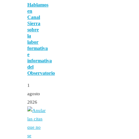
Hablamos
en
Canal
Sierra
sobre
la
labor
formativa
e
informativa
del
Observatorio
1
agosto
2026