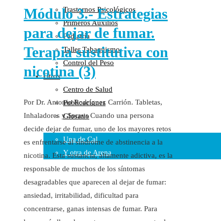
Módulo 3.- Estrategias
Trastornos Psicológicos
Colaboraciones
Primeros Auxilios
Cartas al Director
para dejar de fumar.
Pediatría
Medios de Comunicación
Terapia sustitutiva con
Taller Tabaquismo
Otros
Control del Peso
Vídeos
nicotina (3)
Otros
Audio
Centro de Salud
Cara Oscura Sanidad
Por Dr. Antonio Rodríguez Carrión. Tabletas,
Publicaciones
Humor
Inhaladores y Sprays Cuando una persona
Glosario
Cal y Arena
decide dejar de fumar, uno de los mayores retos
Una de Cal
es enfrentarse al síndrome de abstinencia a la
Y otra de Arena
nicotina. Esta sustancia, altamente adictiva, es la
responsable de muchos de los síntomas
Noticias Sanitarias
desagradables que aparecen al dejar de fumar:
Enlaces
ansiedad, irritabilidad, dificultad para
concentrarse, ganas intensas de fumar. Para
Newsletter