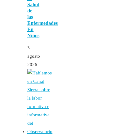
Salud
de
las
Enfermedades
En
Niños
3
agosto
2026