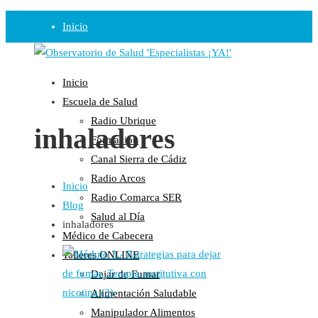
Inicio
Observatorio
Inicio
Opinión
Escuela de Salud
Radio Ubrique
Radio
inhaladores
Formación
Guadalinfo Salud
Canal Sierra de Cádiz
Radio Guadalete
Radio Arcos
Inicio
COPE Pontevedra
Radio Comarca SER
Blog
Salud en Radio Ubrique
Salud al Día
inhaladores
Salud en Verano
Médico de Cabecera
Plataforma
Talleres ONLINE
Dejar de Fumar
Manifiestos
Alimentación Saludable
Comunicados
Manipulador Alimentos
En nuestra Web