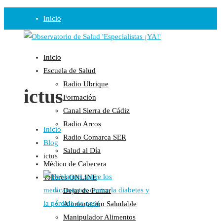
Inicio
Observatorio
Inicio
Opinión
Escuela de Salud
Radio Ubrique
Radio
ictus
Formación
Guadalinfo Salud
Canal Sierra de Cádiz
Radio Guadalete
Radio Arcos
Inicio
COPE Pontevedra
Radio Comarca SER
Blog
Salud en Radio Ubrique
Salud al Día
ictus
Salud en Verano
Médico de Cabecera
Plataforma
Talleres ONLINE
Dejar de Fumar
Manifiestos
Alimentación Saludable
Comunicados
Manipulador Alimentos
En nuestra Web