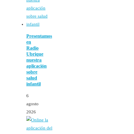
Presentamos
en
Radio
Ubrique
nuestra
aplicación
sobre
salud
infantil
6
agosto
2026