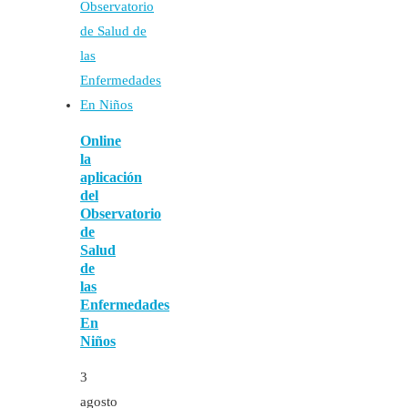
Online
la
aplicación
del
Observatorio
de
Salud
de
las
Enfermedades
En
Niños
3
agosto