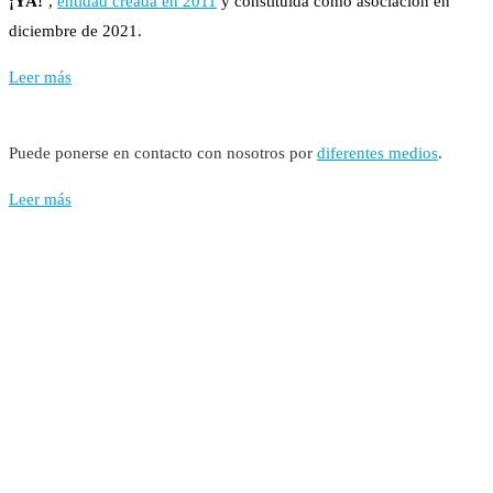
¡YA!’
,
entidad creada en 2011
y constituida como asociación en
diciembre de 2021.
Leer más
Puede ponerse en contacto con nosotros por
diferentes medios
.
Leer más