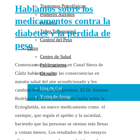
Hablamos sobre los
Trastornos Psicológicos
Colaboraciones
Primeros Auxilios
Cartas al Director
medicamentos contra la
Pediatría
Medios de Comunicación
diabetes y la pérdida de
Taller Tabaquismo
Otros
Control del Peso
Vídeos
peso
Otros
Audio
Centro de Salud
Cara Oscura Sanidad
Comenzamos el programa en Canal Sierra de
Publicaciones
Humor
Cádiz hablando sobre las consecuencias en
Glosario
Cal y Arena
nuestra salud del aire acondicionado y los
Una de Cal
cambios bruscos de temperatura. El Dr. Antonio
Y otra de Arena
Rodríguez Carrión también nos habla sobre la
Ecnoglutida, un nuevo medicamento como el
Noticias Sanitarias
ozempic, que regula el apetito y la saciedad,
Enlaces
haciendo que las personas se sientan más llenas
y coman menos. Los resultados de los ensayos
Newsletter