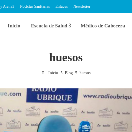
 y Arena
Noticias Sanitarias
Enlaces
Newsletter
Inicio
Escuela de Salud
Médico de Cabecera
huesos
Inicio
Blog
huesos