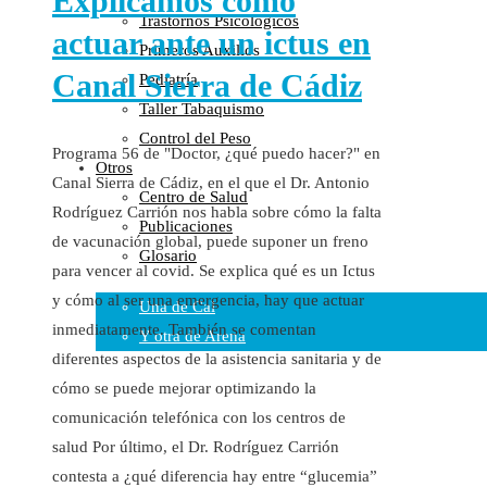
Explicamos cómo
Trastornos Psicológicos
Colaboraciones
actuar ante un ictus en
Primeros Auxilios
Cartas al Director
Canal Sierra de Cádiz
Pediatría
Medios de Comunicación
Taller Tabaquismo
Otros
Control del Peso
Vídeos
Programa 56 de "Doctor, ¿qué puedo hacer?" en
Otros
Audio
Canal Sierra de Cádiz, en el que el Dr. Antonio
Centro de Salud
Cara Oscura Sanidad
Rodríguez Carrión nos habla sobre cómo la falta
Publicaciones
Humor
de vacunación global, puede suponer un freno
Glosario
Cal y Arena
para vencer al covid. Se explica qué es un Ictus
y cómo al ser una emergencia, hay que actuar
Una de Cal
inmediatamente. También se comentan
Y otra de Arena
diferentes aspectos de la asistencia sanitaria y de
Noticias Sanitarias
cómo se puede mejorar optimizando la
comunicación telefónica con los centros de
Enlaces
salud Por último, el Dr. Rodríguez Carrión
Newsletter
contesta a ¿qué diferencia hay entre “glucemia”