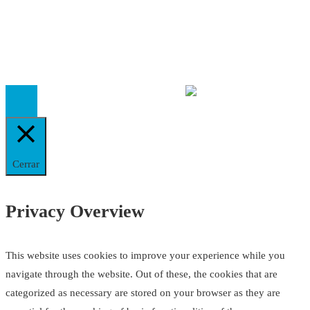
El
Observatorio de Salud 'Especialistas ¡YA!'
es una asociaci
inscrita en el Registro de Asociaciones de Andalucía con el nú
14.473 de la sección 1 con estos
Estatutos
Cerrar
Privacy Overview
This website uses cookies to improve your experience while you
navigate through the website. Out of these, the cookies that are
categorized as necessary are stored on your browser as they are