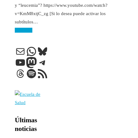
y “leucemia”? https://www.youtube.com/watch?
v=KmM8xtjC_zg [Si lo desea puede activar los
subtítulos…
Leer más
Correo electrónico
WhatsApp
Bluesky
YouTube
Mastodon
Telegram
Threads
Spotify
Feed RSS
Últimas
noticias