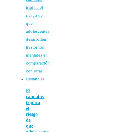
El
cannabis
triplica
el
riesgo
de
que
adolescentes