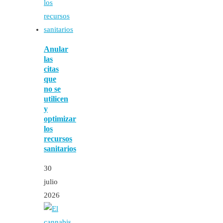
Anular
las
citas
que
no se
utilicen
y
optimizar
los
recursos
sanitarios
30
julio
2026