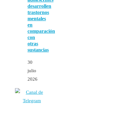
desarrollen
trastornos
mentales
en
comparación
con
otras
sustancias
30
julio
2026
Autores
Contacto
Política Editorial
Cookies