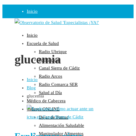
Inicio
Observatorio
Inicio
Opinión
Escuela de Salud
Radio Ubrique
Radio
glucemia
Formación
Guadalinfo Salud
Canal Sierra de Cádiz
Radio Guadalete
Radio Arcos
Inicio
COPE Pontevedra
Radio Comarca SER
Blog
Salud en Radio Ubrique
Salud al Día
glucemia
Salud en Verano
Médico de Cabecera
Plataforma
Talleres ONLINE
Dejar de Fumar
Manifiestos
Alimentación Saludable
Comunicados
Manipulador Alimentos
En nuestra Web