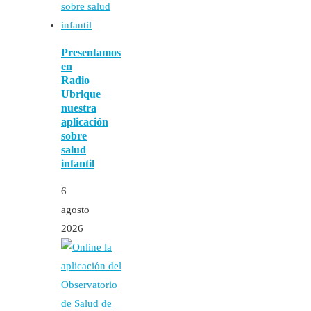
Presentamos
en
Radio
Ubrique
nuestra
aplicación
sobre
salud
infantil
6
agosto
2026