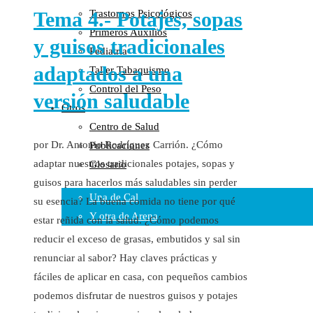
Tema 4.- Potajes, sopas
Trastornos Psicológicos
Colaboraciones
Primeros Auxilios
Cartas al Director
y guisos tradicionales
Pediatría
Medios de Comunicación
adaptados a una
Taller Tabaquismo
Otros
Control del Peso
Vídeos
versión saludable
Otros
Audio
Centro de Salud
Cara Oscura Sanidad
por Dr. Antonio Rodríguez Carrión. ¿Cómo
Publicaciones
Humor
adaptar nuestros tradicionales potajes, sopas y
Glosario
Cal y Arena
guisos para hacerlos más saludables sin perder
Una de Cal
su esencia? La buena comida no tiene por qué
Y otra de Arena
estar reñida con la salud. ¿Cómo podemos
reducir el exceso de grasas, embutidos y sal sin
Noticias Sanitarias
renunciar al sabor? Hay claves prácticas y
Enlaces
fáciles de aplicar en casa, con pequeños cambios
podemos disfrutar de nuestros guisos y potajes
Newsletter