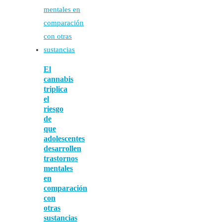
El
cannabis
triplica
el
riesgo
de
que
adolescentes
desarrollen
trastornos
mentales
en
comparación
con
otras
sustancias