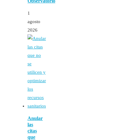
Observatorio
1
agosto
2026
Anular
las
citas
que