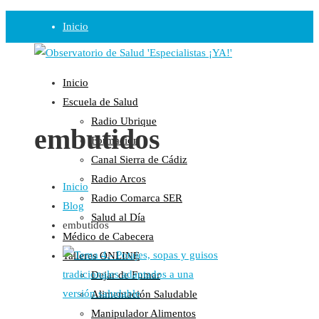
Inicio
Observatorio
Inicio
Opinión
Escuela de Salud
Radio Ubrique
Radio
embutidos
Formación
Guadalinfo Salud
Canal Sierra de Cádiz
Radio Guadalete
Radio Arcos
Inicio
COPE Pontevedra
Radio Comarca SER
Blog
Salud en Radio Ubrique
Salud al Día
embutidos
Salud en Verano
Médico de Cabecera
Plataforma
Talleres ONLINE
Dejar de Fumar
Manifiestos
Alimentación Saludable
Comunicados
Manipulador Alimentos
En nuestra Web