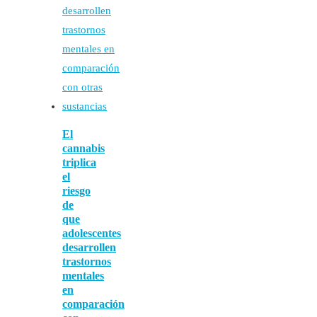
El
cannabis
triplica
el
riesgo
de
que
adolescentes
desarrollen
trastornos
mentales
en
comparación