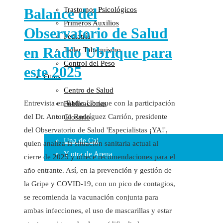
Balance del
Trastornos Psicológicos
Colaboraciones
Primeros Auxilios
Cartas al Director
Observatorio de Salud
Pediatría
Medios de Comunicación
en Radio Ubrique para
Taller Tabaquismo
Otros
Control del Peso
Vídeos
este 2025
Otros
Audio
Centro de Salud
Cara Oscura Sanidad
Entrevista en Radio Ubrique con la participación
Publicaciones
Humor
del Dr. Antonio Rodríguez Carrión, presidente
Glosario
Cal y Arena
del Observatorio de Salud 'Especialistas ¡YA!',
Una de Cal
quien analiza la situación sanitaria actual al
Y otra de Arena
cierre de 2025 y ofrece recomendaciones para el
año entrante. Así, en la prevención y gestión de
Noticias Sanitarias
la Gripe y COVID-19, con un pico de contagios,
Enlaces
se recomienda la vacunación conjunta para
ambas infecciones, el uso de mascarillas y estar
Newsletter