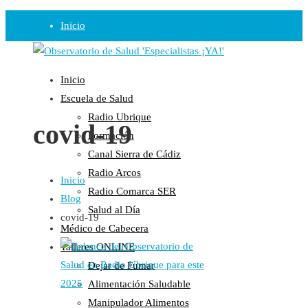
Inicio
Observatorio
Inicio
Opinión
Escuela de Salud
Radio Ubrique
Radio
covid-19
Formación
Guadalinfo Salud
Canal Sierra de Cádiz
Radio Guadalete
Radio Arcos
Inicio
COPE Pontevedra
Radio Comarca SER
Blog
Salud en Radio Ubrique
Salud al Día
covid-19
Salud en Verano
Médico de Cabecera
Plataforma
Talleres ONLINE
Dejar de Fumar
Manifiestos
Alimentación Saludable
Comunicados
Manipulador Alimentos
En nuestra Web