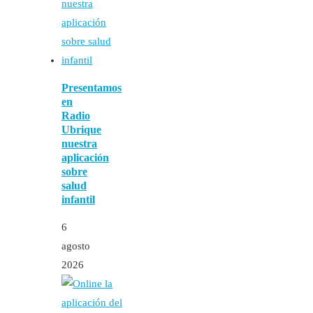
Presentamos
en
Radio
Ubrique
nuestra
aplicación
sobre
salud
infantil
6
agosto
2026