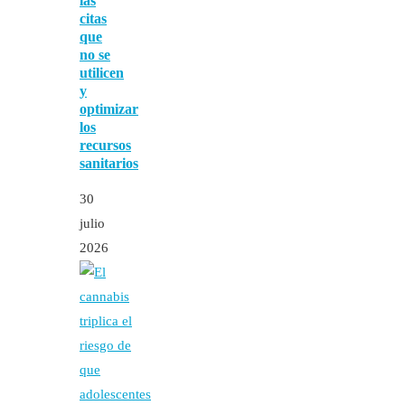
las
citas
que
no se
utilicen
y
optimizar
los
recursos
sanitarios
30
julio
2026