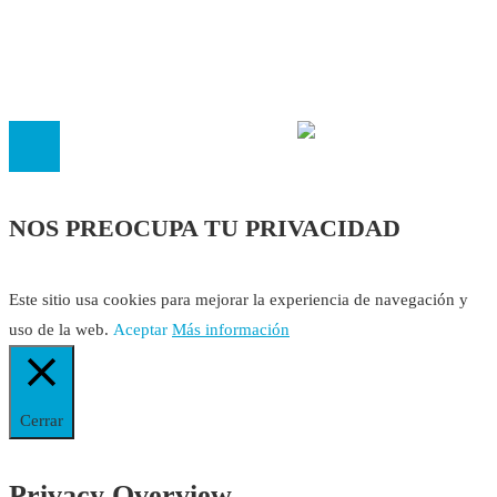
El
Observatorio de Salud 'Especialistas ¡YA!'
es una asociaci
inscrita en el Registro de Asociaciones de Andalucía con el nú
14.473 de la sección 1 con estos
Estatutos
NOS PREOCUPA TU PRIVACIDAD
Este sitio usa cookies para mejorar la experiencia de navegación y
uso de la web.
Aceptar
Más información
Cerrar
Privacy Overview