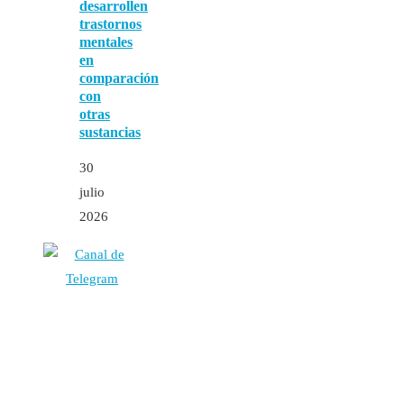
desarrollen
trastornos
mentales
en
comparación
con
otras
sustancias
30
julio
2026
Autores
Contacto
Política Editorial
Cookies