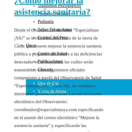
¿Cómo mejorar la
Trastornos Psicológicos
Colaboraciones
asistencia sanitaria?
Primeros Auxilios
Cartas al Director
Pediatría
Medios de Comunicación
Taller Tabaquismo
Desde el Observatorio de Salud “Especialistas
Otros
Control del Peso
¡YA!” se invita a los colectivos de la sierra de
Vídeos
Otros
Cádiz que deseen mejorar la asistencia sanitaria
Audio
Centro de Salud
pública a proponer soluciones a las deficiencias
Cara Oscura Sanidad
Publicaciones
detectadas en su localidad, las cuáles serán
Humor
Glosario
transmitidas a los organismos oficiales
Cal y Arena
competentes a través del Observatorio de Salud
Una de Cal
“Especialistas ¡YA!”. Para ello, las entidades
Y otra de Arena
interesadas pueden contactar a través del correo
electrónico del Observatorio:
Noticias Sanitarias
coordinador@especialistasya.com especificando
Enlaces
en el asunto del correo electrónico "Mejorar la
asistencia sanitaria" y especificando las
Newsletter