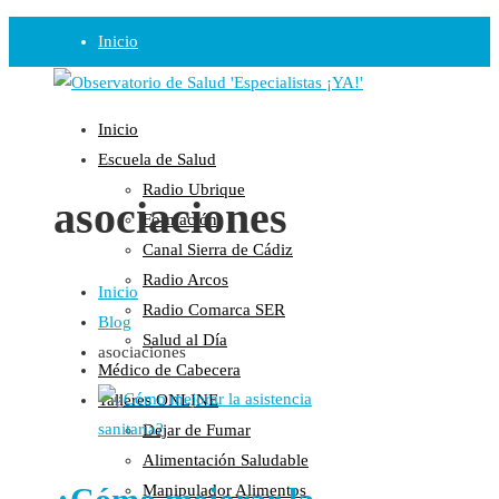
Inicio
Observatorio
Inicio
Opinión
Escuela de Salud
Radio Ubrique
Radio
asociaciones
Formación
Guadalinfo Salud
Canal Sierra de Cádiz
Radio Guadalete
Radio Arcos
Inicio
COPE Pontevedra
Radio Comarca SER
Blog
Salud en Radio Ubrique
Salud al Día
asociaciones
Salud en Verano
Médico de Cabecera
Plataforma
Talleres ONLINE
Dejar de Fumar
Manifiestos
Alimentación Saludable
Comunicados
Manipulador Alimentos
En nuestra Web