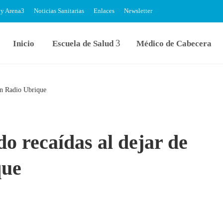
 y Arena
Noticias Sanitarias
Enlaces
Newsletter
Inicio
Escuela de Salud
Médico de Cabecera
 en Radio Ubrique
do recaídas al dejar de
que