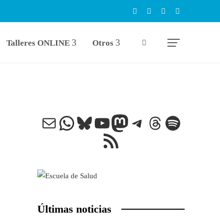
Talleres ONLINE
Otros
Correo electrónico
WhatsApp
Bluesky
YouTube
Mastodon
Telegram
Threads
Spotify
Feed RSS
Últimas noticias