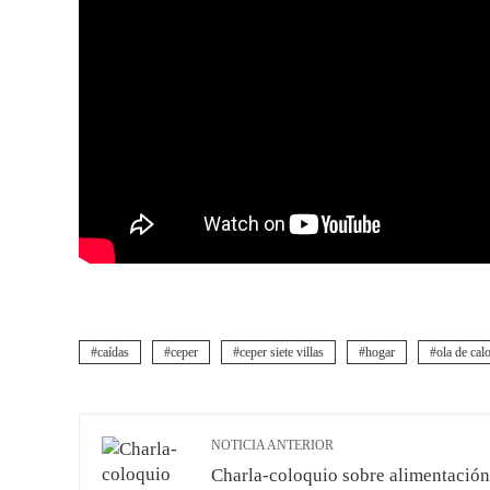
caídas
ceper
ceper siete villas
hogar
ola de cal
NOTICIA ANTERIOR
Charla-coloquio sobre alimentación