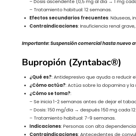
– Dosis ascendente (0,5 mg al día → 1 mg cada 
– Tratamiento habitual: 12 semanas.
Efectos secundarios frecuentes
: Náuseas, i
Contraindicaciones
: Insuficiencia renal gra
Importante: Suspensión comercial hasta nuevo av
Bupropión (Zyntabac®)
¿Qué es?
: Antidepresivo que ayuda a reducir 
¿Cómo actúa?
: Actúa sobre la dopamina y la
¿Cómo se toma?
:
– Se inicia 1-2 semanas antes de dejar el taba
– Dosis: 150 mg/día → después 150 mg cada 12 
– Tratamiento habitual: 7-9 semanas.
Indicaciones
: Personas con alta dependencia y
Contraindicaciones
: Antecedentes de convuls