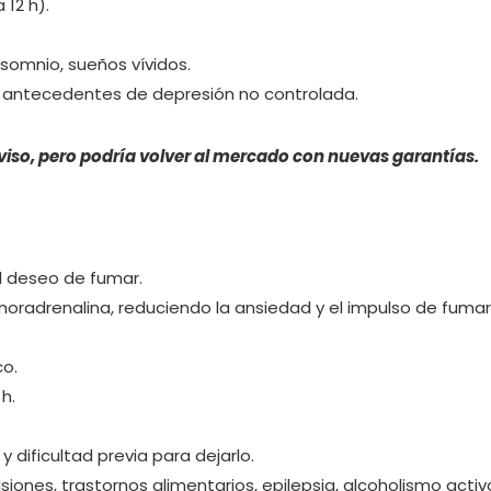
12 h).
nsomnio, sueños vívidos.
ve, antecedentes de depresión no controlada.
iso, pero podría volver al mercado con nuevas garantías.
el deseo de fumar.
 noradrenalina, reduciendo la ansiedad y el impulso de fumar
co.
h.
 dificultad previa para dejarlo.
iones, trastornos alimentarios, epilepsia, alcoholismo activ