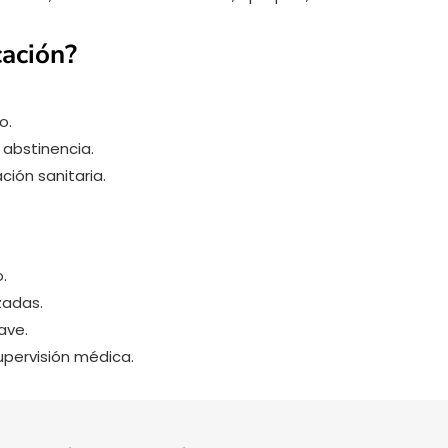
cación?
o.
 abstinencia.
ión sanitaria.
.
zadas.
ave.
pervisión médica.