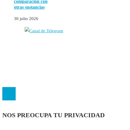
comparación con
otras sustancias
30 julio 2026
Autores
Contacto
Política Editorial
Cookies
El
Observatorio de Salud 'Especialistas ¡YA!'
es una asociación insc
NOS PREOCUPA TU PRIVACIDAD