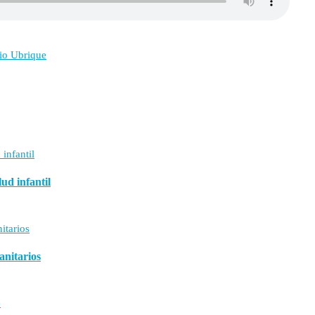
dio Ubrique
ud infantil
anitarios