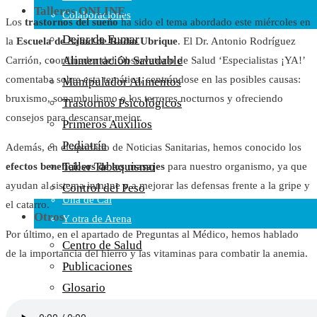
Talleres ONLINE
Colaboraciones
Los
trastornos del sueño
ha sido el tema abordado este miércoles en
Cartas al Director
Dejar de Fumar
la
Escuela de Salud de Radio Ubrique
. El Dr. Antonio Rodríguez
Medios de Comunicación
Alimentación Saludable
Carrión, coordinador del Observatorio de Salud ‘Especialistas ¡YA!’
Otros
comentaba sobre esta temática, centrándose en las posibles causas:
Manipulador Alimentos
Vídeos
bruxismo, sonambulismo o los terrores nocturnos y ofreciendo
Trastornos Psicológicos
Audio
consejos para descansar mejor.
Primeros Auxilios
Cara Oscura Sanidad
Pediatría
Además, en el apartado de Noticias Sanitarias, hemos conocido los
Humor
Taller Tabaquismo
efectos beneficiosos de los masajes
para nuestro organismo, ya que
Cal y Arena
ayudan al sistema inmune y a mejorar las defensas frente a la gripe y
Control del Peso
Una de Cal
el catarro.
Otros
Y otra de Arena
Por último, en el apartado de Preguntas al Médico, hemos hablado
Noticias Sanitarias
Centro de Salud
de la importancia del hierro y las vitaminas para combatir la anemia.
Publicaciones
Enlaces
Glosario
Newsletter