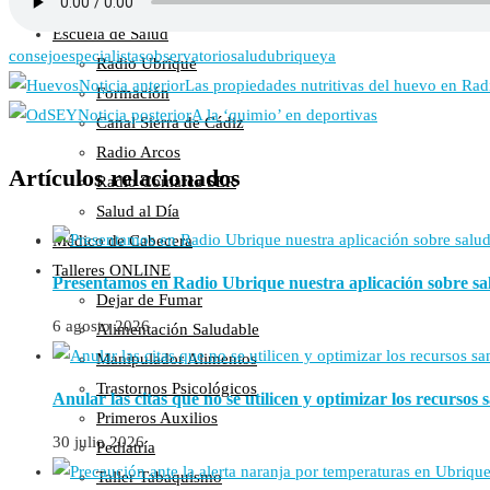
Inicio
Escuela de Salud
consejo
especialistas
observatorio
salud
ubrique
ya
Radio Ubrique
Noticia anterior
Las propiedades nutritivas del huevo en Ra
Formación
Noticia posterior
A la ‘quimio’ en deportivas
Canal Sierra de Cádiz
Radio Arcos
Artículos relacionados
Radio Comarca SER
Salud al Día
Médico de Cabecera
Talleres ONLINE
Presentamos en Radio Ubrique nuestra aplicación sobre sal
Dejar de Fumar
6 agosto 2026
Alimentación Saludable
Manipulador Alimentos
Trastornos Psicológicos
Anular las citas que no se utilicen y optimizar los recursos s
Primeros Auxilios
30 julio 2026
Pediatría
Taller Tabaquismo