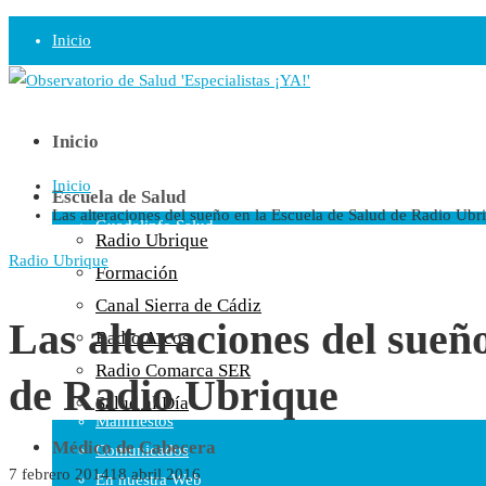
Inicio
Observatorio
Opinión
Inicio
Inicio
Radio
Escuela de Salud
Las alteraciones del sueño en la Escuela de Salud de Radio Ubr
Guadalinfo Salud
Radio Ubrique
Radio Guadalete
Radio Ubrique
Formación
COPE Pontevedra
Canal Sierra de Cádiz
Salud en Radio Ubrique
Las alteraciones del sueñ
Radio Arcos
Salud en Verano
Radio Comarca SER
de Radio Ubrique
Plataforma
Salud al Día
Manifiestos
Médico de Cabecera
Comunicados
7 febrero 2014
18 abril 2016
En nuestra Web