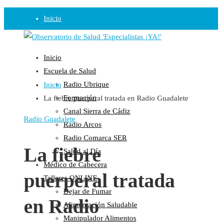
Inicio
Observatorio
Inicio
Opinión
Escuela de Salud
Radio Ubrique
Inicio
Radio
Formación
La fiebre puerperal tratada en Radio Guadalete
Guadalinfo Salud
Canal Sierra de Cádiz
Radio Guadalete
Radio Guadalete
Radio Arcos
COPE Pontevedra
Radio Comarca SER
Salud en Radio Ubrique
La fiebre
Salud al Día
Salud en Verano
Médico de Cabecera
puerperal tratada
Plataforma
Talleres ONLINE
Dejar de Fumar
Manifiestos
en Radio
Alimentación Saludable
Comunicados
Manipulador Alimentos
En nuestra Web