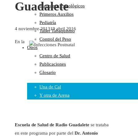
Guadalete
Trastornos Psicológicos
Colaboraciones
Primeros Auxilios
Cartas al Director
Pediatría
Medios de Comunicación
4 noviembre 2013
19 abril 2016
Taller Tabaquismo
Otros
Control del Peso
Vídeos
En la
Otros
Audio
Centro de Salud
Cara Oscura Sanidad
Publicaciones
Humor
Glosario
Cal y Arena
Una de Cal
Y otra de Arena
Noticias Sanitarias
Enlaces
Escuela de Salud de Radio Guadalete
se trataba
en este programa por parte del
Dr. Antonio
Newsletter