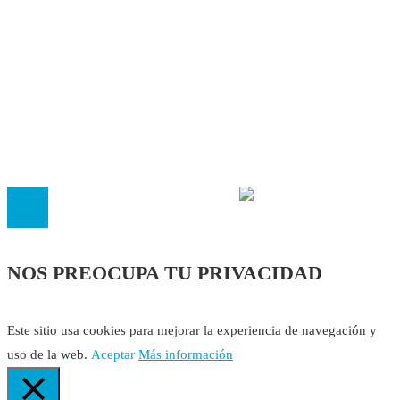
Autores
Contacto
Política Editorial
Cookies
El
Observatorio de Salud 'Especialistas ¡YA!'
es una asociaci
inscrita en el Registro de Asociaciones de Andalucía con el nú
14.473 de la sección 1 con estos
Estatutos
NOS PREOCUPA TU PRIVACIDAD
Este sitio usa cookies para mejorar la experiencia de navegación y
uso de la web.
Aceptar
Más información