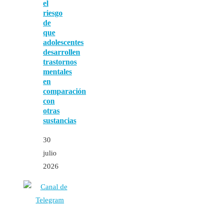
el
riesgo
de
que
adolescentes
desarrollen
trastornos
mentales
en
comparación
con
otras
sustancias
30
julio
2026