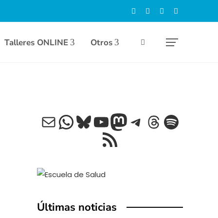
Talleres ONLINE
Otros
Correo electrónico
WhatsApp
Bluesky
YouTube
Mastodon
Telegram
Threads
Spotif
Feed RSS
Últimas noticias