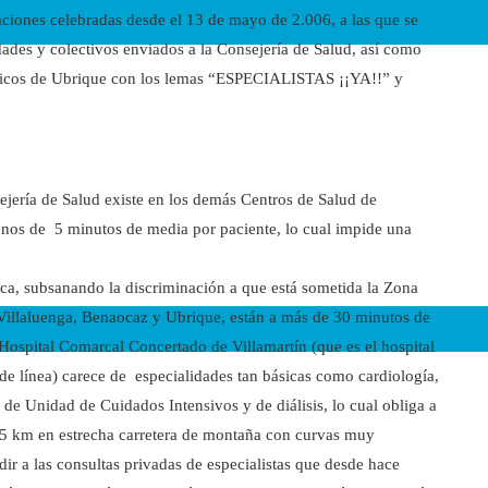
aciones celebradas desde el 13 de mayo de 2.006, a las que se
ades y colectivos enviados a la Consejería de Salud, así como
áticos de Ubrique con los lemas “ESPECIALISTAS ¡¡YA!!” y
jería de Salud existe en los demás Centros de Salud de
nos de 5 minutos de media por paciente, lo cual impide una
lica, subsanando la discriminación a que está sometida la Zona
 Villaluenga, Benaocaz y Ubrique, están a más de 30 minutos de
 Hospital Comarcal Concertado de Villamartín (que es el hospital
de línea) carece de especialidades tan básicas como cardiología,
de Unidad de Cuidados Intensivos y de diálisis, lo cual obliga a
55 km en estrecha carretera de montaña con curvas muy
dir a las consultas privadas de especialistas que desde hace