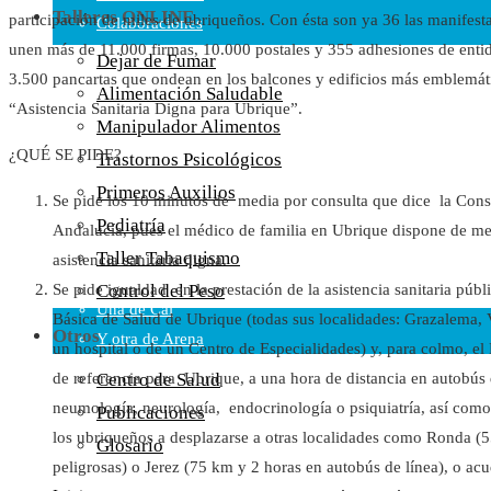
Talleres ONLINE
participación de miles de ubriqueños. Con ésta son ya 36 las manifest
Colaboraciones
unen más de 11.000 firmas, 10.000 postales y 355 adhesiones de entid
Cartas al Director
Dejar de Fumar
3.500 pancartas que ondean en los balcones y edificios más emblem
Medios de Comunicación
Alimentación Saludable
“Asistencia Sanitaria Digna para Ubrique”.
Otros
Manipulador Alimentos
Vídeos
¿QUÉ SE PIDE?
Trastornos Psicológicos
Audio
Primeros Auxilios
Cara Oscura Sanidad
Se pide los 10 minutos de media por consulta que dice la Conse
Pediatría
Humor
Andalucía, pues el médico de familia en Ubrique dispone de me
Taller Tabaquismo
asistencia sanitaria digna.
Cal y Arena
Control del Peso
Se pide igualdad en la prestación de la asistencia sanitaria púb
Una de Cal
Básica de Salud de Ubrique (todas sus localidades: Grazalema,
Otros
Y otra de Arena
un hospital o de un Centro de Especialidades) y, para colmo, el
Noticias Sanitarias
Centro de Salud
de referencia para Ubrique, a una hora de distancia en autobús 
neumología, neurología, endocrinología o psiquiatría, así como 
Publicaciones
Enlaces
los ubriqueños a desplazarse a otras localidades como Ronda (
Glosario
peligrosas) o Jerez (75 km y 2 horas en autobús de línea), o acu
Newsletter