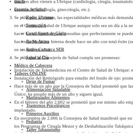
Inicio
muchos años vienen a Ubrique (cardiología, cirugía, traumatologí
Escuela de Salud
otorrino, oftalmología, ginecología, etc.).
Radio Ubrique
Se pide que, al menos, las especialidades médicas más demanda
Formación
en el Centro de Salud de Ubrique aunque solo sea un día a la s
Canal Sierra de Cádiz
hacer los ubriqueños para consultas que perfectamente se puede
Radio Arcos
haciendo Medicina Interna desde hace un año con total éxito (s
Radio Comarca SER
en tan solo un año).
Salud al Día
Se pide que la Consejería de Salud cumpla sus promesas:
Médico de Cabecera
Instalación de Telemedicina en el Centro de Salud de Ubrique: 
Talleres ONLINE
Instalación del Retinógrafo para estudio del fondo de ojo: prom
Dejar de Fumar
Hace más de un año que la Consejera de Salud prometió que las 
Alimentación Saludable
Único: ha pasado más de un año y siguen igual.
Manipulador Alimentos
En el febrero del año 2.002 se prometió que ese mismo año emp
Trastornos Psicológicos
implantado.
Primeros Auxilios
En noviembre de 2.006 la Consejera de Salud manifestó que en 
Pediatría
los Programas de Cirugía Menor y de Deshabituación Tabáquica
Taller Tabaquismo