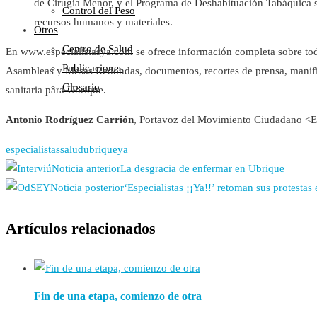
de Cirugía Menor, y el Programa de Deshabituación Tabáquica s
Control del Peso
recursos humanos y materiales.
Otros
Centro de Salud
En www.especialistasya.com se ofrece información completa sobre toda
Publicaciones
Asambleas y Mesas Redondas, documentos, recortes de prensa, manifie
Glosario
sanitaria para Ubrique.
Antonio Rodríguez Carrión
, Portavoz del Movimiento Ciudadano 
especialistas
salud
ubrique
ya
Noticia anterior
La desgracia de enfermar en Ubrique
Noticia posterior
‘Especialistas ¡¡Ya!!’ retoman sus protestas
Artículos relacionados
Fin de una etapa, comienzo de otra