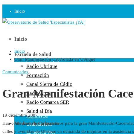
Inicio
Observatorio
Opinión
Inicio
Inicio
Radio
Escuela de Salud
Gran Manifestación Cacerolada en Ubrique
Guadalinfo Salud
Radio Ubrique
Radio Guadalete
Comunicados
Formación
COPE Pontevedra
Canal Sierra de Cádiz
Salud en Radio Ubrique
Gran Manifestación Cace
Radio Arcos
Salud en Verano
Radio Comarca SER
Plataforma
Salud al Día
19 diciembre 2007
Manifiestos
Médico de Cabecera
Han comenzado los preparativos para la gran Manifestación-Cacerolada
Comunicados
calles y avenidas de Ubrique en demanda de mejoras en la asistencia s
En nuestra Web