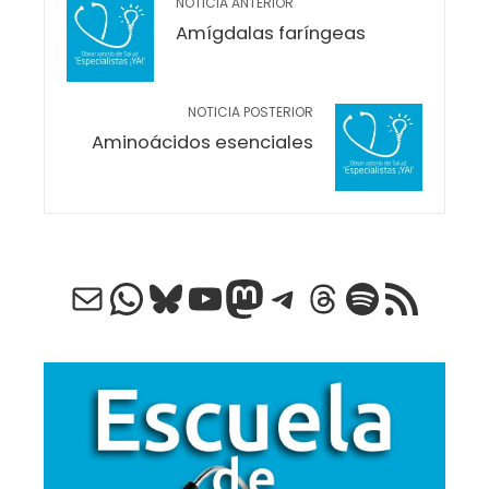
NOTICIA ANTERIOR
Amígdalas faríngeas
NOTICIA POSTERIOR
Aminoácidos esenciales
Correo electrónico
WhatsApp
Bluesky
YouTube
Mastodon
Telegram
Threads
Spotify
Feed RSS