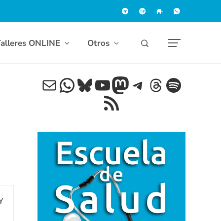
alleres ONLINE
Otros
Correo electrónico
WhatsApp
Bluesky
YouTube
Mastodon
Telegram
Threads
Spotif
Feed RSS