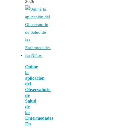
2026
Online
la
aplicación
del
Observatorio
de
Salud
de
las
Enfermedades
En