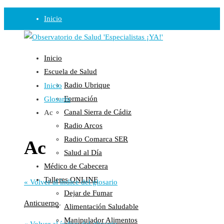
Inicio
Observatorio
Inicio
Opinión
Escuela de Salud
Radio Ubrique
Inicio
Radio
Formación
Glosario
Guadalinfo Salud
Canal Sierra de Cádiz
Ac
Radio Guadalete
Radio Arcos
COPE Pontevedra
Radio Comarca SER
Ac
Salud en Radio Ubrique
Salud al Día
Salud en Verano
Médico de Cabecera
Plataforma
Talleres ONLINE
« Volver al índice del glosario
Dejar de Fumar
Manifiestos
Anticuerpo
.
Alimentación Saludable
Comunicados
Manipulador Alimentos
En nuestra Web