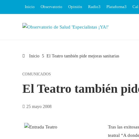
Inicio
Observatorio
Opinión
Radio
Plataforma
Cal
Inicio
El Teatro también pide mejoras sanitarias
COMUNICADOS
El Teatro también pid
25 mayo 2008
Tras las exitosa
teatral “A dond