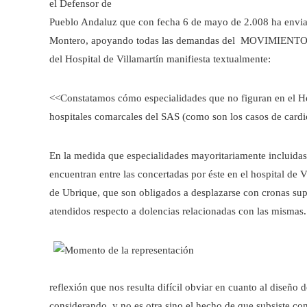
el Defensor de
Pueblo Andaluz que con fecha 6 de mayo de 2.008 ha envia
Montero, apoyando todas las demandas del MOVIMIENTO 
del Hospital de Villamartín manifiesta textualmente:
<<Constatamos cómo especialidades que no figuran en el Hos
hospitales comarcales del SAS (como son los casos de cardi
En la medida que especialidades mayoritariamente incluidas 
encuentran entre las concertadas por éste en el hospital de 
de Ubrique, que son obligados a desplazarse con cronas super
atendidos respecto a dolencias relacionadas con las mismas.
reflexión que nos resulta difícil obviar en cuanto al diseño 
considerando, y no es otra sino el hecho de que subsiste co