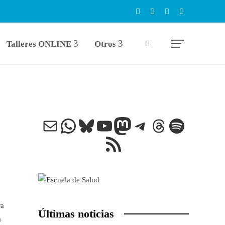
Talleres ONLINE
Otros
Correo electrónico
WhatsApp
Bluesky
YouTube
Mastodon
Telegram
Threads
Spotify
Feed RSS
ra
Últimas noticias
a