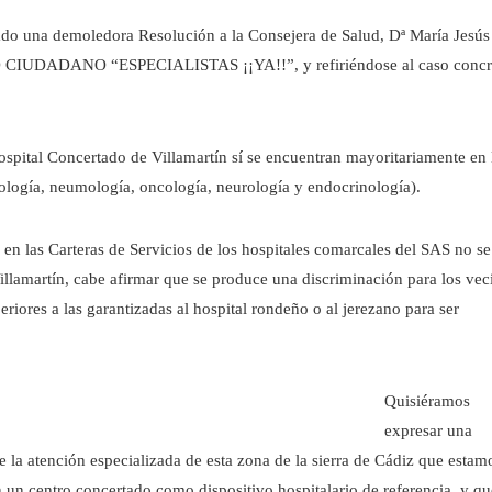
do una demoledora Resolución a la Consejera de Salud, Dª María Jesús
CIUDADANO “ESPECIALISTAS ¡¡YA!!”, y refiriéndose al caso concr
pital Concertado de Villamartín sí se encuentran mayoritariamente en 
ología, neumología, oncología, neurología y endocrinología).
en las Carteras de Servicios de los hospitales comarcales del SAS no se
Villamartín, cabe afirmar que se produce una discriminación para los vec
iores a las garantizadas al hospital rondeño o al jerezano para ser
Quisiéramos
expresar una
de la atención especializada de esta zona de la sierra de Cádiz que estam
n un centro concertado como dispositivo hospitalario de referencia, y qu