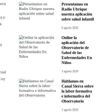
uevo
Presentamos en
Radio Ubrique
nuestra aplicación
o) y
sobre salud infantil
en
6 agosto 2026
Online la
aplicación del
el
Observatorio de
Salud de las
Enfermedades En
Niños
3 agosto 2026
cual
 Ley
Hablamos en
Canal Sierra sobre
la labor formativa
e informativa del
Observatorio
1 agosto 2026