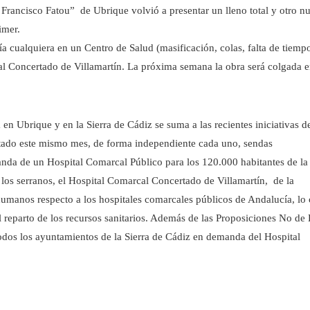
 Francisco Fatou” de Ubrique volvió a presentar un lleno total y otro n
imer.
día cualquiera en un Centro de Salud (masificación, colas, falta de tiemp
tal Concertado de Villamartín. La próxima semana la obra será colgada 
ia en Ubrique y en la Sierra de Cádiz se suma a las recientes iniciativas d
ntado este mismo mes, de forma independiente cada uno, sendas
da de un Hospital Comarcal Público para los 120.000 habitantes de la
e los serranos, el Hospital Comarcal Concertado de Villamartín, de la
humanos respecto a los hospitales comarcales públicos de Andalucía, lo 
l reparto de los recursos sanitarios. Además de las Proposiciones No de
odos los ayuntamientos de la Sierra de Cádiz en demanda del Hospital