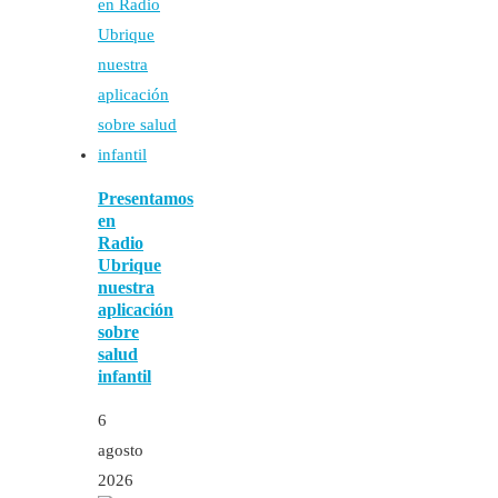
Presentamos
en
Radio
Ubrique
nuestra
aplicación
sobre
salud
infantil
6
agosto
2026