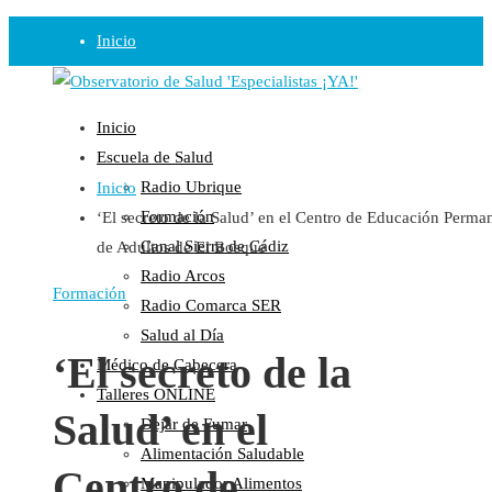
Inicio
Observatorio
Inicio
Opinión
Escuela de Salud
Radio Ubrique
Inicio
Radio
Formación
‘El secreto de la Salud’ en el Centro de Educación Perma
Guadalinfo Salud
Canal Sierra de Cádiz
de Adultos de El Bosque
Radio Guadalete
Radio Arcos
COPE Pontevedra
Formación
Radio Comarca SER
Salud en Radio Ubrique
Salud al Día
Salud en Verano
‘El secreto de la
Médico de Cabecera
Plataforma
Talleres ONLINE
Salud’ en el
Dejar de Fumar
Manifiestos
Alimentación Saludable
Comunicados
Centro de
Manipulador Alimentos
En nuestra Web