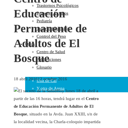
Trastornos Psicológicos
Colaboraciones
Educación
Primeros Auxilios
Cartas al Director
Pediatría
Medios de Comunicación
Permanente de
Taller Tabaquismo
Otros
Control del Peso
Vídeos
Adultos de El
Otros
Audio
Centro de Salud
Cara Oscura Sanidad
Bosque
Publicaciones
Humor
Glosario
Cal y Arena
18 abril 2016
12 octubre 2016
Una de Cal
Y otra de Arena
Hoy lunes 18 de abril a
Noticias Sanitarias
partir de las 16 horas, tendrá lugar en el
Centro
de Educación Permanente de Adultos de El
Enlaces
Bosque
, situado en la Avda. Juan XXIII, s/n de
la localidad vecina, la Charla-coloquio impartida
Newsletter