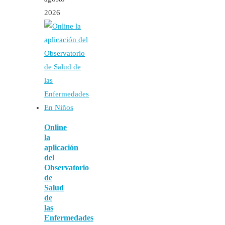
2026
Online
la
aplicación
del
Observatorio
de
Salud
de
las
Enfermedades