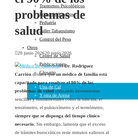
Trastornos Psicológicos
Colaboraciones
problemas de
Primeros Auxilios
Cartas al Director
Pediatría
Medios de Comunicación
salud
Taller Tabaquismo
Otros
Control del Peso
Vídeos
Otros
Audio
20 junio 2026
20 junio 2026
Centro de Salud
Cara Oscura Sanidad
Publicaciones
Humor
El
Dr. Rodríguez
Glosario
Carrión
destaca que
un médico de familia está
Cal y Arena
capacitado para resolver el 90% de los
Una de Cal
problemas de salud
utilizando herramientas
Y otra de Arena
sencillas y fundamentales como la báscula, el
Noticias Sanitarias
tensiómetro, el pulsioxímetro y el termómetro,
siempre que se disponga del tiempo clínico
Enlaces
necesario
. Sin embargo, lamenta que el exceso
de trámites burocráticos reste minutos valiosos al
Newsletter