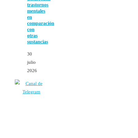
trastornos
mentales
en
comparación
con
otras
sustancias
30
julio
2026
Autores
Contacto
Política Editorial
Cookies