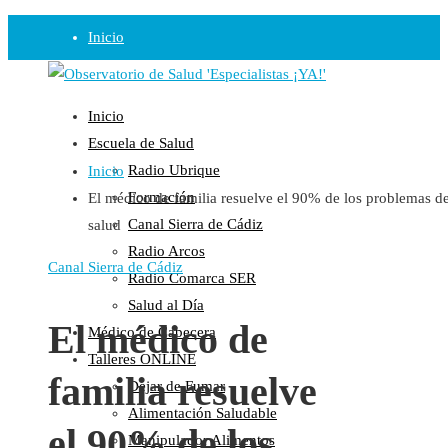
Inicio
Observatorio
Inicio
Opinión
Escuela de Salud
Radio Ubrique
Inicio
Radio
Formación
El médico de familia resuelve el 90% de los problemas d
Guadalinfo Salud
Canal Sierra de Cádiz
salud
Radio Guadalete
Radio Arcos
COPE Pontevedra
Canal Sierra de Cádiz
Radio Comarca SER
Salud en Radio Ubrique
Salud al Día
Salud en Verano
El médico de
Médico de Cabecera
Plataforma
Talleres ONLINE
familia resuelve
Dejar de Fumar
Manifiestos
Alimentación Saludable
Comunicados
el 90% de los
Manipulador Alimentos
En nuestra Web