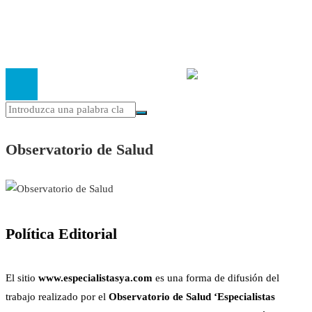
El
Observatorio de Salud 'Especialistas ¡YA!'
es una asociaci
inscrita en el Registro de Asociaciones de Andalucía con el nú
14.473 de la sección 1 con estos
Estatutos
Observatorio de Salud
Política Editorial
El sitio
www.especialistasya.com
es una forma de difusión del
trabajo realizado por el
Observatorio de Salud ‘Especialistas