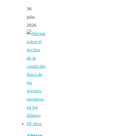
30
julio
2026
Alertan