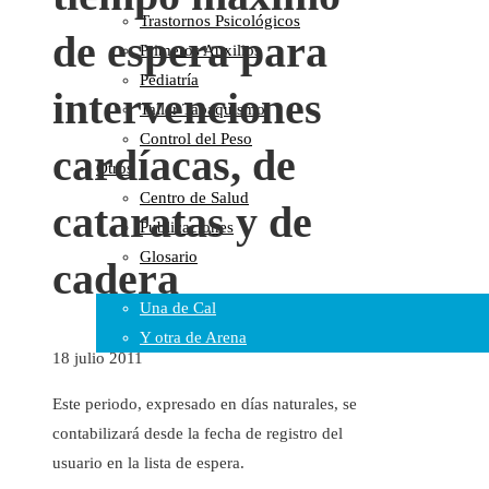
Trastornos Psicológicos
Colaboraciones
de espera para
Primeros Auxilios
Cartas al Director
Pediatría
Medios de Comunicación
intervenciones
Taller Tabaquismo
Otros
Control del Peso
Vídeos
cardíacas, de
Otros
Audio
Centro de Salud
Cara Oscura Sanidad
cataratas y de
Publicaciones
Humor
Glosario
cadera
Cal y Arena
Una de Cal
Y otra de Arena
18 julio 2011
Noticias Sanitarias
Este periodo, expresado en días naturales, se
Enlaces
contabilizará desde la fecha de registro del
usuario en la lista de espera.
Newsletter