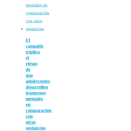
El
cannabis
triplica
el
riesgo
de
que
adolescentes
desarrollen
trastornos
mentales
en
comparación
con
otras
sustancias