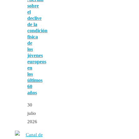
sobre
el
declive
de la
condición
física
de
los
jóvenes
europeos
en
los
últimos
60
años
30
julio
2026