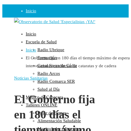
Inicio
Observatorio
Inicio
Opinión
Escuela de Salud
Radio Ubrique
Inicio
Radio
Formación
El Gobierno fija en 180 días el tiempo máximo de espera
Guadalinfo Salud
Canal Sierra de Cádiz
intervenciones cardíacas, de cataratas y de cadera
Radio Guadalete
Radio Arcos
COPE Pontevedra
Noticias Sanitarias
Radio Comarca SER
Salud en Radio Ubrique
Salud al Día
Salud en Verano
El Gobierno fija
Médico de Cabecera
Plataforma
Talleres ONLINE
en 180 días el
Dejar de Fumar
Manifiestos
Alimentación Saludable
Comunicados
tiempo máximo
Manipulador Alimentos
En nuestra Web