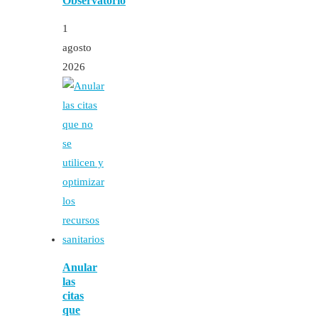
Observatorio
1
agosto
2026
Anular
las
citas
que