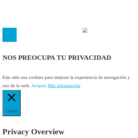
El
Observatorio de Salud 'Especialistas ¡YA!'
es una asociaci
inscrita en el Registro de Asociaciones de Andalucía con el nú
14.473 de la sección 1 con estos
Estatutos
NOS PREOCUPA TU PRIVACIDAD
Este sitio usa cookies para mejorar la experiencia de navegación y
uso de la web.
Aceptar
Más información
Cerrar
Privacy Overview