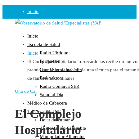
Inicio
Observatorio
Inicio
Opinión
Escuela de Salud
Radio Ubrique
Inicio
Radio
Formación
El Complejo Hospitalario Torrecárdenas recibe un nuevo
Guadalinfo Salud
Canal Sierra de Cádiz
premio por la implantación de una técnica para el tratami
Radio Guadalete
Radio Arcos
de tumores abdominales
COPE Pontevedra
Radio Comarca SER
Salud en Radio Ubrique
Una de Cal
Salud al Día
Salud en Verano
Médico de Cabecera
Plataforma
El Complejo
Talleres ONLINE
Dejar de Fumar
Manifiestos
Hospitalario
Alimentación Saludable
Comunicados
Manipulador Alimentos
En nuestra Web