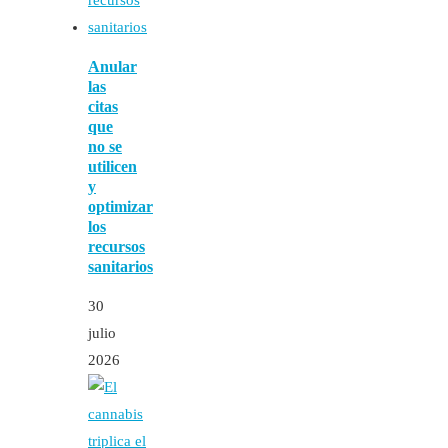
Anular
las
citas
que
no se
utilicen
y
optimizar
los
recursos
sanitarios
30
julio
2026