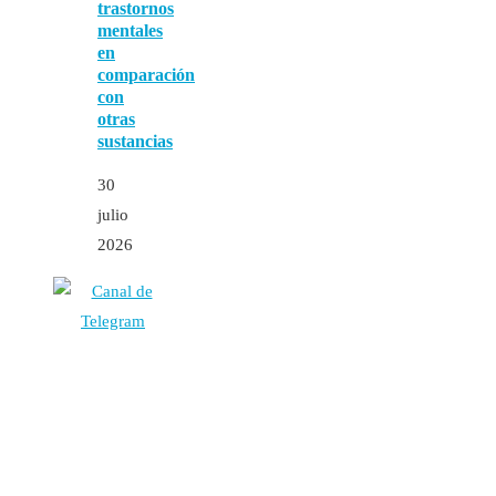
trastornos
mentales
en
comparación
con
otras
sustancias
30
julio
2026
Autores
Contacto
Política Editorial
Cookies