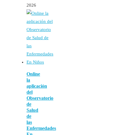
2026
Online
la
aplicación
del
Observatorio
de
Salud
de
las
Enfermedades
En