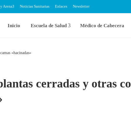
 y Arena
Noticias Sanitarias
Enlaces
Newsletter
Inicio
Escuela de Salud
Médico de Cabecera
s camas «hacinadas»
plantas cerradas y otras c
»