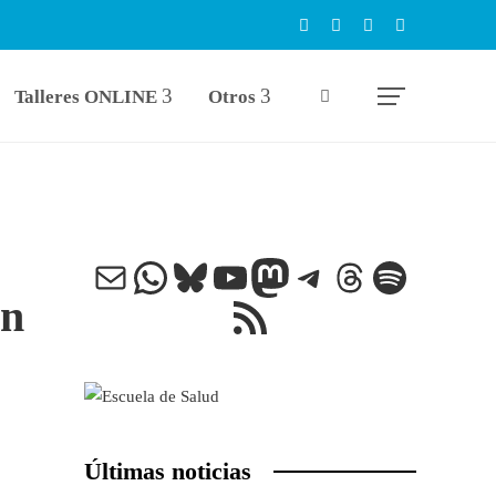
Talleres ONLINE
Otros
Correo electrónico
WhatsApp
Bluesky
YouTube
Mastodon
Telegram
Threads
Spotify
on
Feed RSS
Últimas noticias