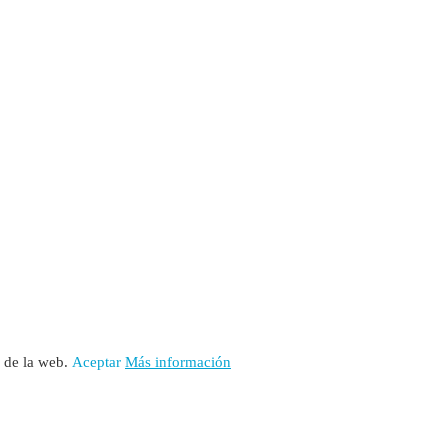
rita en el Registro de Asociaciones de Andalucía con el número 14.473 
o de la web.
Aceptar
Más información