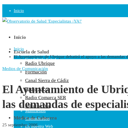
Inicio
Observatorio
Opinión
Inicio
Inicio
Radio
Escuela de Salud
El Ayuntamiento de Ubrique debatirá el apoyo a las demandas de
Guadalinfo Salud
Radio Ubrique
Radio Guadalete
Medios de Comunicación
Formación
COPE Pontevedra
Canal Sierra de Cádiz
Salud en Radio Ubrique
El Ayuntamiento de Ubriq
Radio Arcos
Salud en Verano
Radio Comarca SER
las demandas de especiali
Plataforma
Salud al Día
Manifiestos
Médico de Cabecera
Comunicados
25 septiembre 2006
En nuestra Web