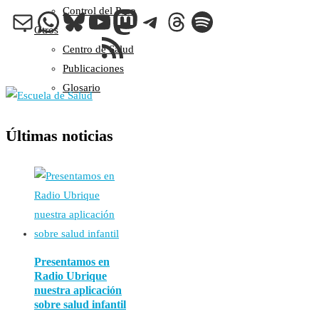
Control del Peso
Correo electrónico
WhatsApp
Bluesky
YouTube
Mastodon
Telegram
Threads
Spotify
Otros
Feed RSS
Centro de Salud
Publicaciones
Glosario
Últimas noticias
Presentamos en
Radio Ubrique
nuestra aplicación
sobre salud infantil