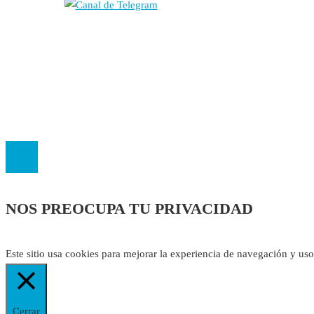
Autores
Contacto
Política Editorial
Cookies
El
Observatorio de Salud 'Especialistas ¡YA!'
es una asociación insc
NOS PREOCUPA TU PRIVACIDAD
Este sitio usa cookies para mejorar la experiencia de navegación y us
Cerrar