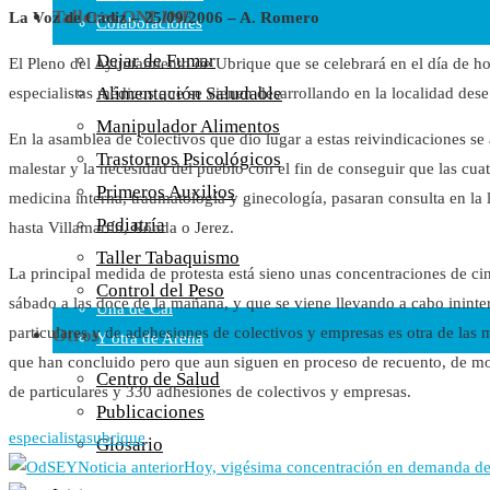
Talleres ONLINE
La Voz de Cádiz – 25/09/2006 – A. Romero
Colaboraciones
Cartas al Director
Dejar de Fumar
El Pleno del Ayuntamiento de Ubrique que se celebrará en el día de h
Medios de Comunicación
Alimentación Saludable
especialistas médicos que se vienen desarrollando en la localidad des
Otros
Manipulador Alimentos
En la asamblea de colectivos que dio lugar a estas reivindicaciones se
Vídeos
Trastornos Psicológicos
malestar y la necesidad del pueblo con el fin de conseguir que las cu
Audio
Primeros Auxilios
medicina interna, traumatología y ginecología, pasaran consulta en la l
Cara Oscura Sanidad
Pediatría
hasta Villamartín, Ronda o Jerez.
Humor
Taller Tabaquismo
Cal y Arena
La principal medida de protesta está sieno unas concentraciones de ci
Control del Peso
sábado a las doce de la mañana, y que se viene llevando a cabo inin
Una de Cal
particulares y de adehesiones de colectivos y empresas es otra de las 
Otros
Y otra de Arena
que han concluido pero que aun siguen en proceso de recuento, de mo
Noticias Sanitarias
Centro de Salud
de particulares y 330 adhesiones de colectivos y empresas.
Publicaciones
Enlaces
especialistas
ubrique
Glosario
Noticia anterior
Hoy, vigésima concentración en demanda de 
Newsletter