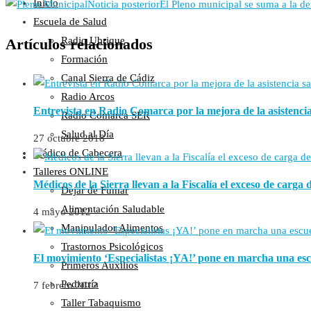
Inicio
Noticia posterior
El Pleno municipal se suma a la d
Escuela de Salud
Radio Ubrique
Artículos relacionados
Formación
Canal Sierra de Cádiz
Radio Arcos
Entrevista en Radio Comarca por la mejora de la asistenci
Radio Comarca SER
Salud al Día
27 octubre 2018
Médico de Cabecera
Talleres ONLINE
Médicos de la Sierra llevan a la Fiscalía el exceso de carga 
Dejar de Fumar
Alimentación Saludable
4 mayo 2012
Manipulador Alimentos
Trastornos Psicológicos
El movimiento ‘Especialistas ¡YA!’ pone en marcha una esc
Primeros Auxilios
Pediatría
7 febrero 2012
Taller Tabaquismo