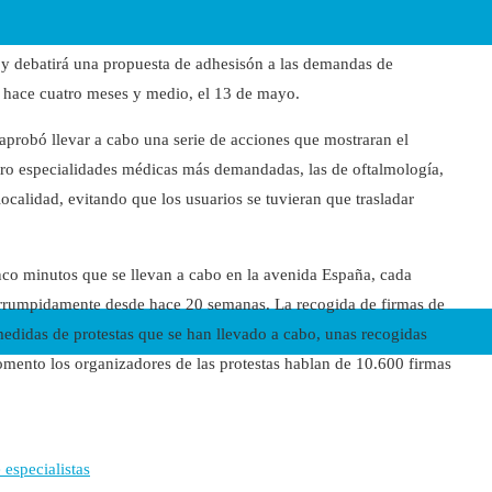
oy debatirá una propuesta de adhesisón a las demandas de
e hace cuatro meses y medio, el 13 de mayo.
 aprobó llevar a cabo una serie de acciones que mostraran el
atro especialidades médicas más demandadas, las de oftalmología,
ocalidad, evitando que los usuarios se tuvieran que trasladar
nco minutos que se llevan a cabo en la avenida España, cada
terrumpidamente desde hace 20 semanas. La recogida de firmas de
medidas de protestas que se han llevado a cabo, unas recogidas
mento los organizadores de las protestas hablan de 10.600 firmas
especialistas