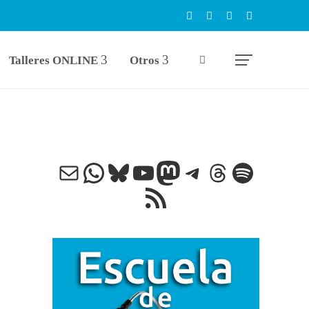
Talleres ONLINE
Otros
Correo electrónico
WhatsApp
Bluesky
YouTube
Mastodon
Telegram
Threads
Spotify
Feed RSS