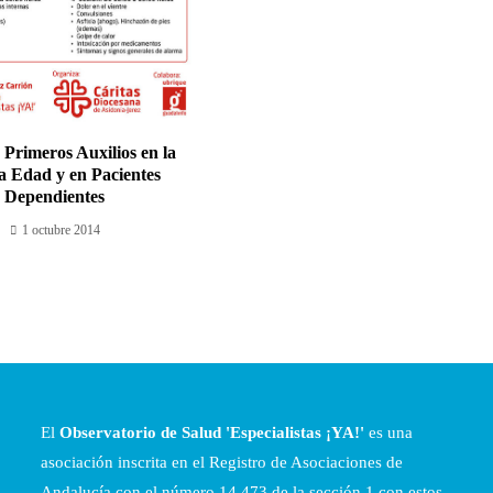
 Primeros Auxilios en la
a Edad y en Pacientes
Dependientes
1 octubre 2014
El
Observatorio de Salud 'Especialistas ¡YA!'
es una
asociación inscrita en el Registro de Asociaciones de
Andalucía con el número 14.473 de la sección 1 con estos