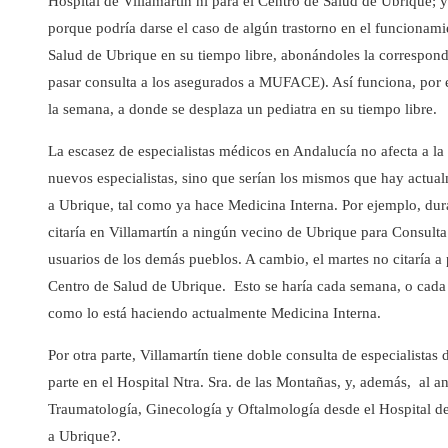
Hospital de Villamartín ni para el Centro de Salud de Ubrique; y
porque podría darse el caso de algún trastorno en el funcionamien
Salud de Ubrique en su tiempo libre, abonándoles la correspondi
pasar consulta a los asegurados a MUFACE). Así funciona, por e
la semana, a donde se desplaza un pediatra en su tiempo libre.
La escasez de especialistas médicos en Andalucía no afecta a l
nuevos especialistas, sino que serían los mismos que hay actual
a Ubrique, tal como ya hace Medicina Interna. Por ejemplo, dura
citaría en Villamartín a ningún vecino de Ubrique para Consulta 
usuarios de los demás pueblos. A cambio, el martes no citaría a 
Centro de Salud de Ubrique. Esto se haría cada semana, o cada 
como lo está haciendo actualmente Medicina Interna.
Por otra parte, Villamartín tiene doble consulta de especialista
parte en el Hospital Ntra. Sra. de las Montañas, y, además, al a
Traumatología, Ginecología y Oftalmología desde el Hospital de
a Ubrique?.