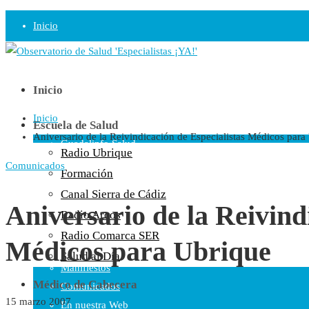
Inicio
Observatorio
Opinión
Inicio
Inicio
Radio
Escuela de Salud
Aniversario de la Reivindicación de Especialistas Médicos para
Guadalinfo Salud
Radio Ubrique
Radio Guadalete
Comunicados
Formación
COPE Pontevedra
Canal Sierra de Cádiz
Salud en Radio Ubrique
Aniversario de la Reivind
Radio Arcos
Salud en Verano
Radio Comarca SER
Médicos para Ubrique
Plataforma
Salud al Día
Manifiestos
Médico de Cabecera
Comunicados
15 marzo 2007
En nuestra Web