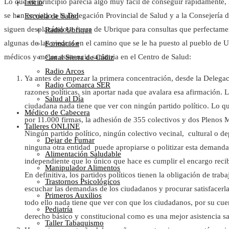
Lo que en principio parecía algo muy fácil de conseguir rápidamente, 
Inicio
se han enviado a la Delegación Provincial de Salud y a la Consejerí
Escuela de Salud
siguen desplazándose fuera de Ubrique para consultas que perfectame
Radio Ubrique
algunas de las piedras en el camino que se le ha puesto al pueblo de Ub
Formación
médicos y mejor asistencia sanitaria en el Centro de Salud:
Canal Sierra de Cádiz
Radio Arcos
Ya antes de empezar la primera concentración, desde la Delega
Radio Comarca SER
razones políticas, sin aportar nada que avalara esa afirmación. 
Salud al Día
ciudadana nada tiene que ver con ningún partido político. Lo
Médico de Cabecera
por 11.000 firmas, la adhesión de 355 colectivos y dos Plenos 
Talleres ONLINE
Ningún partido político, ningún colectivo vecinal, cultural o d
Dejar de Fumar
ninguna otra entidad puede apropiarse o politizar esta demand
Alimentación Saludable
independiente que lo único que hace es cumplir el encargo recib
Manipulador Alimentos
En definitiva, los partidos políticos tienen la obligación de trab
Trastornos Psicológicos
escuchar las demandas de los ciudadanos y procurar satisfacerla
Primeros Auxilios
todo ello nada tiene que ver con que los ciudadanos, por su cuen
Pediatría
derecho básico y constitucional como es una mejor asistencia sa
Taller Tabaquismo