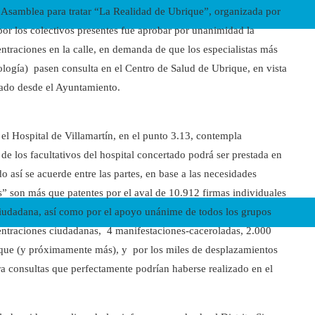
 Asamblea para tratar “La Realidad de Ubrique”, organizada por
or los colectivos presentes fue aprobar por unanimidad la
traciones en la calle, en demanda de que los especialistas más
logía) pasen consulta en el Centro de Salud de Ubrique, en vista
zado desde el Ayuntamiento.
el Hospital de Villamartín, en el punto 3.13, contempla
de los facultativos del hospital concertado podrá ser prestada en
 así se acuerde entre las partes, en base a las necesidades
s” son más que patentes por el aval de 10.912 firmas individuales
iudadana, así como por el apoyo unánime de todos los grupos
entraciones ciudadanas, 4 manifestaciones-caceroladas, 2.000
ique (y próximamente más), y por los miles de desplazamientos
a consultas que perfectamente podrían haberse realizado en el