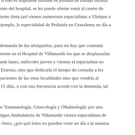
 si ello es imposible durante su jornada de trabajo normal
to del hospital, se les puede ofertar venir al centro de
ente dieta (así vienen numerosos especialistas a Ubrique a
jemplo, la especialidad de Pediatría en Grazalema un día a
a demanda de los ubriqueños, pues no hay que contratar
mente en el Hospital de Villamartín los que se desplazarían
nte lunes, miércoles jueves y viernes el especialista no
Externa, sino que dedicaría el tiempo de consulta a los
pacientes de las otras localidades sino que vendría al
15 días, o con una frecuencia acorde con la demanda, tal
s de Traumatología, Ginecología y Oftalmología: por una
ntiguo Ambulatorio de Villamartín vienen especialistas de
 Jerez, ¿por qué éstos no pueden venir un día a la semana