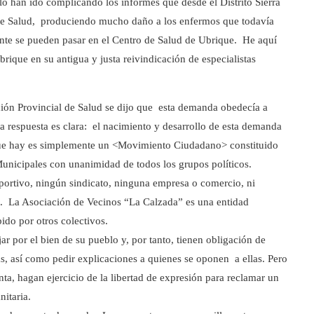
lo han ido complicando los informes que desde el Distrito Sierra
a de Salud, produciendo mucho daño a los enfermos que todavía
nte se pueden pasar en el Centro de Salud de Ubrique. He aquí
rique en su antigua y justa reivindicación de especialistas
ción Provincial de Salud se dijo que esta demanda obedecía a
La respuesta es clara: el nacimiento y desarrollo de esta demanda
 que hay es simplemente un <Movimiento Ciudadano> constituido
Municipales con unanimidad de todos los grupos políticos.
eportivo, ningún sindicato, ninguna empresa o comercio, ni
a. La Asociación de Vecinos “La Calzada” es una entidad
ido por otros colectivos.
ajar por el bien de su pueblo y, por tanto, tienen obligación de
s, así como pedir explicaciones a quienes se oponen a ellas. Pero
ta, hagan ejercicio de la libertad de expresión para reclamar un
nitaria.