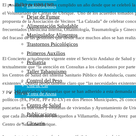
Talleres ONLINE
El pasado 13 de marzo se ha cumplido un año desde que se celebró la
Colaboraciones
el Voluntariado de Cáritas de Ubrique. Uno de los acuerdos tomados p
Cartas al Director
Dejar de Fumar
propuesta de la Asociación de Vecinos “La Calzada” de celebrar concen
Medios de Comunicación
Alimentación Saludable
frecuentados (Medicina Interna, Oftalmología, Traumatología y Gineco
Otros
Manipulador Alimentos
del fracaso de las gestiones que desde hace muchos años se han reali
Vídeos
Trastornos Psicológicos
Audio
Primeros Auxilios
Cara Oscura Sanidad
El Concierto actualmente vigente entre el Servicio Andaluz de Salud y 
Pediatría
Humor
textualmente que “la atención en Consultas a los ciudadanos por parte 
Taller Tabaquismo
Cal y Arena
los Centros de Salud del sistema Sanitario Público de Andalucía, cuando
Control del Peso
existentes”. Queda perfectamente claro que “las necesidades existente
Una de Cal
y por 340 entidades ubriqueñas que se han adherido a esta demanda c
Otros
Y otra de Arena
políticos (PA, PSOE, PP e IU-LV) en dos Plenos Municipales, 26 conc
Noticias Sanitarias
Centro de Salud
pancartas en balcones y ventanas de viviendas y Ayuntamiento de Ur
Publicaciones
que cada año realizan los ubriqueños a Villamartín, Ronda y Jerez par
Enlaces
Glosario
Centro de Salud de Ubrique.
Newsletter