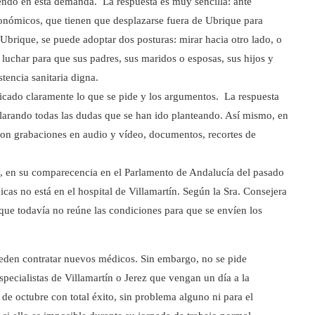
endo en esta demanda. La respuesta es muy sencilla: ante
onómicos, que tienen que desplazarse fuera de Ubrique para
Ubrique, se puede adoptar dos posturas: mirar hacia otro lado, o
 luchar para que sus padres, sus maridos o esposas, sus hijos y
tencia sanitaria digna.
cado claramente lo que se pide y los argumentos. La respuesta
clarando todas las dudas que se han ido planteando. Así mismo, en
on grabaciones en audio y vídeo, documentos, recortes de
, en su comparecencia en el Parlamento de Andalucía del pasado
cas no está en el hospital de Villamartín. Según la Sra. Consejera
que todavía no reúne las condiciones para que se envíen los
ueden contratar nuevos médicos. Sin embargo, no se pide
specialistas de Villamartín o Jerez que vengan un día a la
e octubre con total éxito, sin problema alguno ni para el