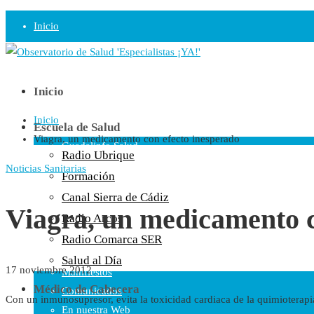
Inicio
Observatorio
Opinión
Inicio
Inicio
Radio
Escuela de Salud
Viagra, un medicamento con efecto inesperado
Guadalinfo Salud
Radio Ubrique
Radio Guadalete
Noticias Sanitarias
Formación
COPE Pontevedra
Canal Sierra de Cádiz
Salud en Radio Ubrique
Viagra, un medicamento c
Radio Arcos
Salud en Verano
Radio Comarca SER
Plataforma
Salud al Día
17 noviembre 2012
Manifiestos
Médico de Cabecera
Comunicados
Con un inmunosupresor, evita la toxicidad cardiaca de la quimioterapi
En nuestra Web