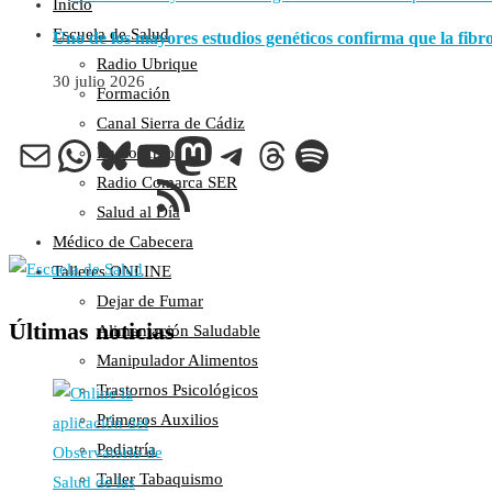
Inicio
Escuela de Salud
Uno de los mayores estudios genéticos confirma que la fib
Radio Ubrique
30 julio 2026
Formación
Canal Sierra de Cádiz
Correo electrónico
WhatsApp
Bluesky
YouTube
Mastodon
Telegram
Threads
Spotify
Radio Arcos
Feed RSS
Radio Comarca SER
Salud al Día
Médico de Cabecera
Talleres ONLINE
Dejar de Fumar
Últimas noticias
Alimentación Saludable
Manipulador Alimentos
Trastornos Psicológicos
Primeros Auxilios
Pediatría
Taller Tabaquismo