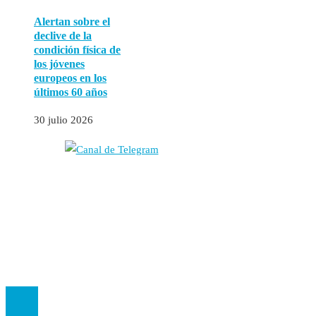
Alertan sobre el
declive de la
condición física de
los jóvenes
europeos en los
últimos 60 años
30 julio 2026
Autores
Contacto
Política Editorial
Cookies
El
Observatorio de Salud 'Especialistas ¡YA!'
es una asociación insc