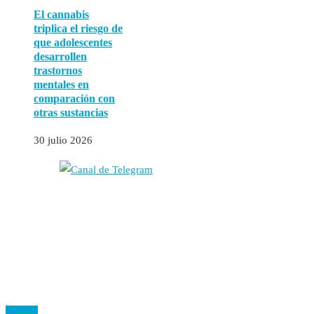
El cannabis
triplica el riesgo de
que adolescentes
desarrollen
trastornos
mentales en
comparación con
otras sustancias
30 julio 2026
Autores
Contacto
Política Editorial
Cookies
El
Observatorio de Salud 'Especialistas ¡YA!'
es una asociación insc