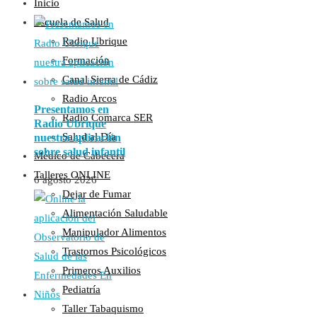
Inicio
Escuela de Salud
Radio Ubrique
Formación
Canal Sierra de Cádiz
Radio Arcos
Presentamos en
Radio Comarca SER
Radio Ubrique
Salud al Día
nuestra aplicación
sobre salud infantil
Médico de Cabecera
Talleres ONLINE
6 agosto 2026
Dejar de Fumar
Alimentación Saludable
Manipulador Alimentos
Trastornos Psicológicos
Primeros Auxilios
Pediatría
Taller Tabaquismo