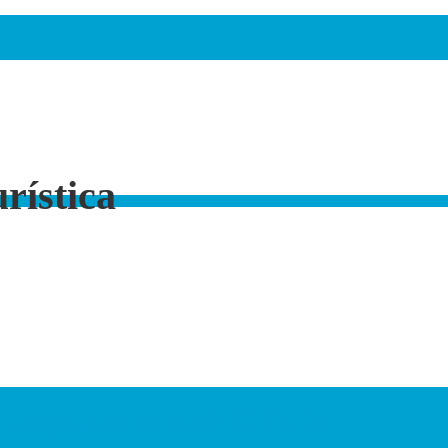
urística
ra empresas con «SICTED»