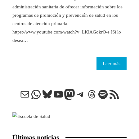
administración sanitaria de ofrecer información sobre los
programas de promoción y prevención de salud en los
centros de atención primaria.
https://www.youtube.com/watch?v=LKlAGokrO-s [Si lo
desea…
Leer más
Correo electrónico
WhatsApp
Bluesky
YouTube
Mastodon
Telegram
Threads
Spotify
Feed RSS
Últimas noticias