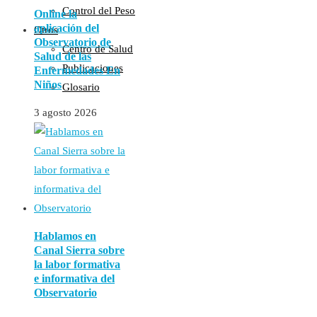
Control del Peso
Online la
aplicación del
Otros
Observatorio de
Centro de Salud
Salud de las
Publicaciones
Enfermedades En
Niños
Glosario
3 agosto 2026
Hablamos en
Canal Sierra sobre
la labor formativa
e informativa del
Observatorio