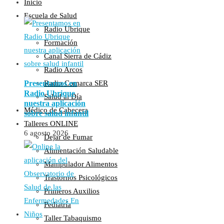
Inicio
Escuela de Salud
Radio Ubrique
Formación
Canal Sierra de Cádiz
Radio Arcos
Radio Comarca SER
Presentamos en
Radio Ubrique
Salud al Día
nuestra aplicación
Médico de Cabecera
sobre salud infantil
Talleres ONLINE
6 agosto 2026
Dejar de Fumar
Alimentación Saludable
Manipulador Alimentos
Trastornos Psicológicos
Primeros Auxilios
Pediatría
Taller Tabaquismo