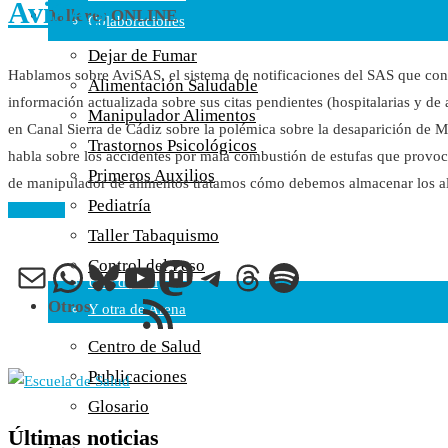
AviSAS
Talleres ONLINE
Colaboraciones
Cartas al Director
Dejar de Fumar
Hablamos sobre AviSAS, el sistema de notificaciones del SAS que consi
Medios de Comunicación
Alimentación Saludable
información actualizada sobre sus citas pendientes (hospitalarias y d
Otros
Manipulador Alimentos
en Canal Sierra de Cádiz sobre la polémica sobre la desaparición de
Vídeos
Trastornos Psicológicos
habla sobre los accidentes por mala combustión de estufas que provo
Audio
Primeros Auxilios
de manipulador de alimentos tratamos cómo debemos almacenar los a
Cara Oscura Sanidad
Pediatría
Leer más
Humor
Taller Tabaquismo
Cal y Arena
Control del Peso
Correo electrónico
WhatsApp
Bluesky
YouTube
Mastodon
Telegram
Threads
Spotify
Una de Cal
Feed RSS
Otros
Y otra de Arena
Noticias Sanitarias
Centro de Salud
Publicaciones
Enlaces
Glosario
Últimas noticias
Newsletter