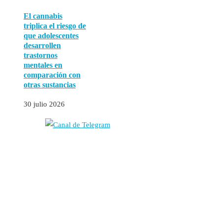
El cannabis
triplica el riesgo de
que adolescentes
desarrollen
trastornos
mentales en
comparación con
otras sustancias
30 julio 2026
Autores
Contacto
Política Editorial
Cookies
El
Observatorio de Salud 'Especialistas ¡YA!'
es una asociación insc