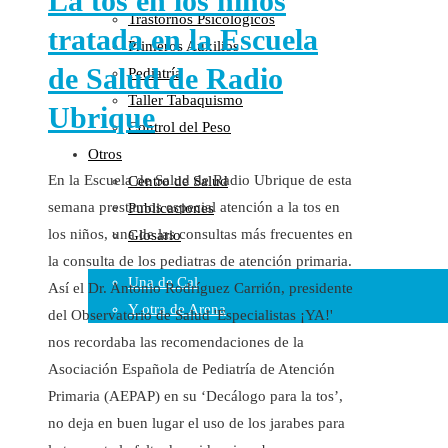
La tos en los niños
Trastornos Psicológicos
Colaboraciones
tratada en la Escuela
Primeros Auxilios
Cartas al Director
de Salud de Radio
Pediatría
Medios de Comunicación
Taller Tabaquismo
Otros
Ubrique
Control del Peso
Vídeos
Otros
Audio
En la Escuela de Salud de Radio Ubrique de esta
Centro de Salud
Cara Oscura Sanidad
semana prestamos especial atención a la tos en
Publicaciones
Humor
los niños, una de las consultas más frecuentes en
Glosario
Cal y Arena
la consulta de los pediatras de atención primaria.
Una de Cal
Así el Dr. Antonio Rodríguez Carrión, presidente
Y otra de Arena
del Observatorio de Salud 'Especialistas ¡YA!'
nos recordaba las recomendaciones de la
Noticias Sanitarias
Asociación Española de Pediatría de Atención
Enlaces
Primaria (AEPAP) en su ‘Decálogo para la tos’,
no deja en buen lugar el uso de los jarabes para
Newsletter