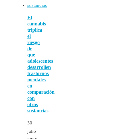
El
cannabis
triplica
el
riesgo
de
que
adolescentes
desarrollen
trastornos
mentales
en
comparación
con
otras
sustancias
30
julio