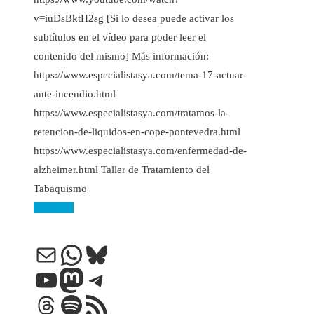
v=iuDsBktH2sg [Si lo desea puede activar los
subtítulos en el vídeo para poder leer el
contenido del mismo] Más información:
https://www.especialistasya.com/tema-17-actuar-
ante-incendio.html
https://www.especialistasya.com/tratamos-la-
retencion-de-liquidos-en-cope-pontevedra.html
https://www.especialistasya.com/enfermedad-de-
alzheimer.html Taller de Tratamiento del
Tabaquismo
Leer más
Correo electrónico
WhatsApp
Bluesky
YouTube
Mastodon
Telegram
Threads
Spotify
Feed RSS