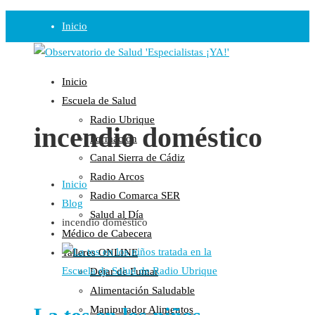
Inicio
Observatorio
Inicio
Opinión
Escuela de Salud
Radio Ubrique
Radio
incendio doméstico
Formación
Guadalinfo Salud
Canal Sierra de Cádiz
Radio Guadalete
Radio Arcos
Inicio
COPE Pontevedra
Radio Comarca SER
Blog
Salud en Radio Ubrique
Salud al Día
incendio doméstico
Salud en Verano
Médico de Cabecera
Plataforma
Talleres ONLINE
Dejar de Fumar
Manifiestos
Alimentación Saludable
Comunicados
Manipulador Alimentos
En nuestra Web