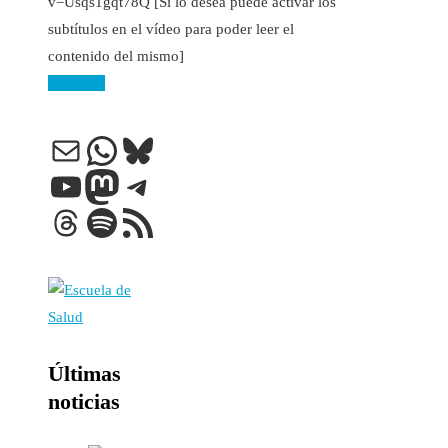
v=Usqs1gqt78Q [Si lo desea puede activar los
subtítulos en el vídeo para poder leer el
contenido del mismo]
Leer más
Correo electrónico
WhatsApp
Bluesky
YouTube
Mastodon
Telegram
Threads
Spotify
Feed RSS
Últimas
noticias