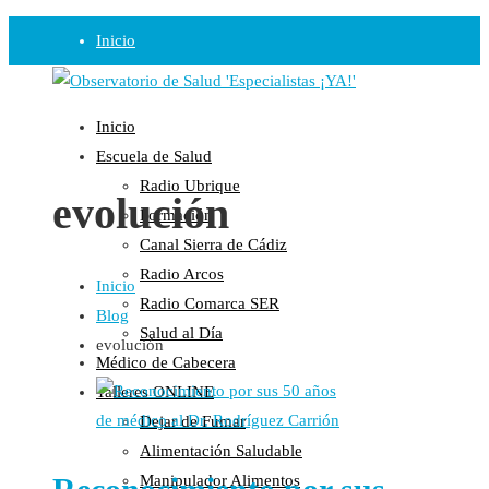
Inicio
Observatorio
Inicio
Opinión
Escuela de Salud
Radio Ubrique
Radio
evolución
Formación
Guadalinfo Salud
Canal Sierra de Cádiz
Radio Guadalete
Radio Arcos
Inicio
COPE Pontevedra
Radio Comarca SER
Blog
Salud en Radio Ubrique
Salud al Día
evolución
Salud en Verano
Médico de Cabecera
Plataforma
Talleres ONLINE
Dejar de Fumar
Manifiestos
Alimentación Saludable
Comunicados
Manipulador Alimentos
En nuestra Web