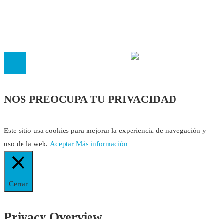
El
Observatorio de Salud 'Especialistas ¡YA!'
es una asociaci
inscrita en el Registro de Asociaciones de Andalucía con el nú
14.473 de la sección 1 con estos
Estatutos
NOS PREOCUPA TU PRIVACIDAD
Este sitio usa cookies para mejorar la experiencia de navegación y
uso de la web.
Aceptar
Más información
Cerrar
Privacy Overview