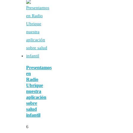
Presentamos
en
Radio
Ubrique
nuestra
aplicación
sobre
salud
infantil
6