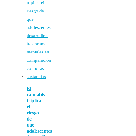
El
cannabis
triplica
el
riesgo
de
que
adolescentes