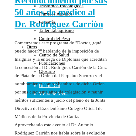
Reconocimiento por sus
Trastornos Psicológicos
Colaboraciones
50 años de médico al
Primeros Auxilios
Cartas al Director
Dr. Rodríguez Carrión
Pediatría
Medios de Comunicación
Taller Tabaquismo
Otros
Control del Peso
Vídeos
Comenzamos este programa de "Doctor, ¿qué
Otros
Audio
puedo hacer?" hablando de la imposición de
Centro de Salud
Cara Oscura Sanidad
Insignias y la entrega de Diplomas que acreditan
Publicaciones
Humor
la concesión al Dr. Rodríguez Carrión de la Cruz
Glosario
Cal y Arena
de Plata de la Orden del Perpetuo Socorro y el
nombramiento como Miembros de dicha Orden
Una de Cal
por sus cincuenta años de colegiación y reunir
Y otra de Arena
méritos suficientes a juicio del pleno de la Junta
Noticias Sanitarias
Directiva del Excelentísimo Colegio Oficial de
Médicos de la Provincia de Cádiz.
Enlaces
Aprovechando este evento el Dr. Antonio
Newsletter
Rodríguez Carrión nos habla sobre la evolución