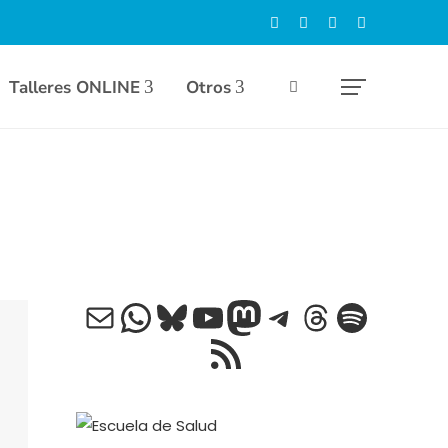
Talleres ONLINE
Otros
Correo electrónico
WhatsApp
Bluesky
YouTube
Mastodon
Telegram
Threads
Spotif
Feed RSS