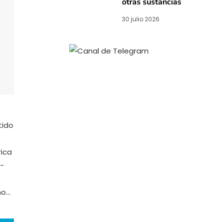
otras sustancias
30 julio 2026
tido
rica
.-
mo…