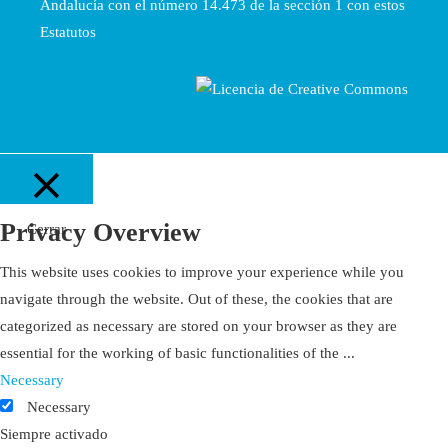
Andalucía con el número 14.473 de la sección 1 con estos
Estatutos
Privacy Overview
Cerrar
This website uses cookies to improve your experience while you
navigate through the website. Out of these, the cookies that are
categorized as necessary are stored on your browser as they are
essential for the working of basic functionalities of the
...
Necessary
Necessary
Siempre activado