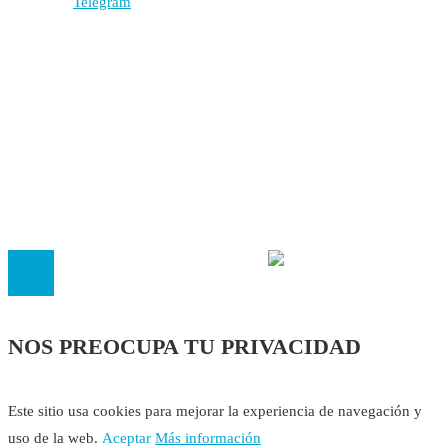
Autores
Contacto
Política Editorial
Cookies
El
Observatorio de Salud 'Especialistas ¡YA!'
es una asociaci
inscrita en el Registro de Asociaciones de Andalucía con el nú
14.473 de la sección 1 con estos
Estatutos
NOS PREOCUPA TU PRIVACIDAD
Este sitio usa cookies para mejorar la experiencia de navegación y
uso de la web.
Aceptar
Más información