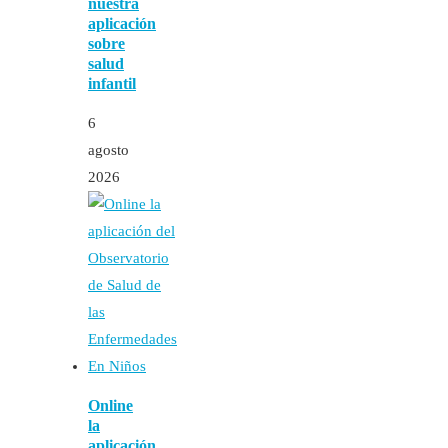
nuestra
aplicación
sobre
salud
infantil
6
agosto
2026
Online
la
aplicación