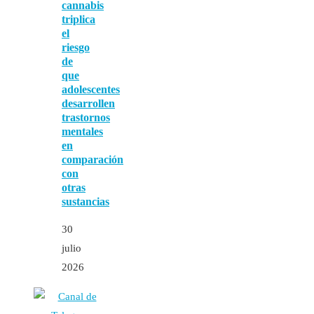
cannabis
triplica
el
riesgo
de
que
adolescentes
desarrollen
trastornos
mentales
en
comparación
con
otras
sustancias
30
julio
2026