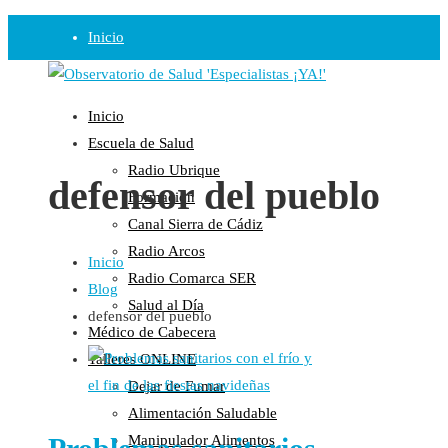
Inicio
Observatorio
Inicio
Opinión
Escuela de Salud
Radio Ubrique
Radio
defensor del pueblo
Formación
Guadalinfo Salud
Canal Sierra de Cádiz
Radio Guadalete
Radio Arcos
Inicio
COPE Pontevedra
Radio Comarca SER
Blog
Salud en Radio Ubrique
Salud al Día
defensor del pueblo
Salud en Verano
Médico de Cabecera
Plataforma
Talleres ONLINE
Dejar de Fumar
Manifiestos
Alimentación Saludable
Comunicados
Manipulador Alimentos
En nuestra Web