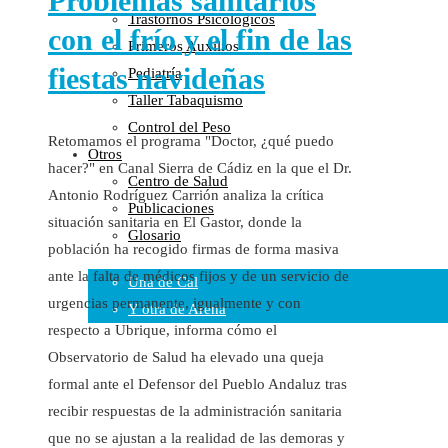
Problemas sanitarios
Trastornos Psicológicos
Colaboraciones
con el frío y el fin de las
Primeros Auxilios
Cartas al Director
fiestas navideñas
Pediatría
Medios de Comunicación
Taller Tabaquismo
Otros
Control del Peso
Vídeos
Retomamos el programa "Doctor, ¿qué puedo
Otros
Audio
hacer?" en Canal Sierra de Cádiz en la que el Dr.
Centro de Salud
Cara Oscura Sanidad
Antonio Rodríguez Carrión analiza la crítica
Publicaciones
Humor
situación sanitaria en El Gastor, donde la
Glosario
Cal y Arena
población ha recogido firmas de forma masiva
ante la falta de médicos fijos y de un servicio de
Una de Cal
urgencias permanente, igualmente y con
Y otra de Arena
respecto a Ubrique, informa cómo el
Noticias Sanitarias
Observatorio de Salud ha elevado una queja
formal ante el Defensor del Pueblo Andaluz tras
Enlaces
recibir respuestas de la administración sanitaria
Newsletter
que no se ajustan a la realidad de las demoras y