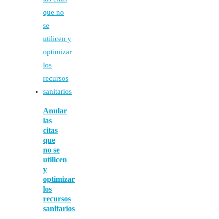
Anular
las
citas
que
no se
utilicen
y
optimizar
los
recursos
sanitarios