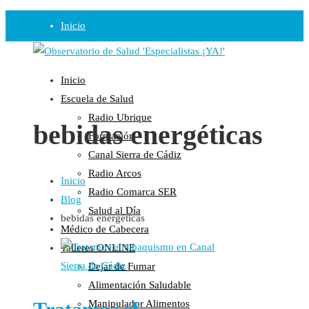
Inicio
Observatorio
Inicio
Opinión
Escuela de Salud
Radio Ubrique
Radio
bebidas energéticas
Formación
Guadalinfo Salud
Canal Sierra de Cádiz
Radio Guadalete
Radio Arcos
Inicio
COPE Pontevedra
Radio Comarca SER
Blog
Salud en Radio Ubrique
Salud al Día
bebidas energéticas
Salud en Verano
Médico de Cabecera
Plataforma
Talleres ONLINE
Dejar de Fumar
Manifiestos
Alimentación Saludable
Comunicados
Manipulador Alimentos
En nuestra Web