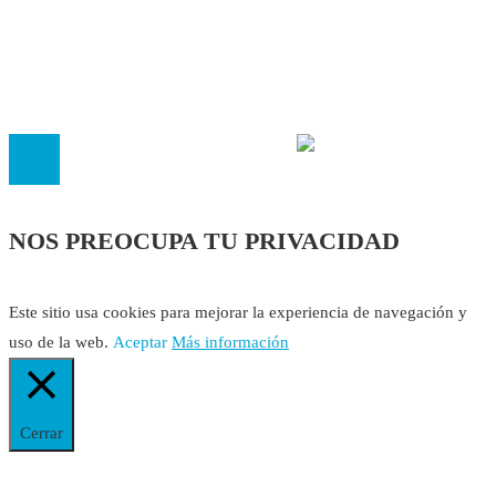
El
Observatorio de Salud 'Especialistas ¡YA!'
es una asociaci
inscrita en el Registro de Asociaciones de Andalucía con el nú
14.473 de la sección 1 con estos
Estatutos
NOS PREOCUPA TU PRIVACIDAD
Este sitio usa cookies para mejorar la experiencia de navegación y
uso de la web.
Aceptar
Más información
Cerrar