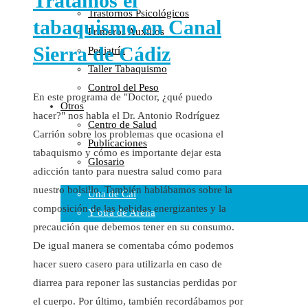
Tratamos el
Trastornos Psicológicos
Colaboraciones
tabaquismo en Canal
Primeros Auxilios
Cartas al Director
Sierra de Cádiz
Pediatría
Medios de Comunicación
Taller Tabaquismo
Otros
Control del Peso
Vídeos
En este programa de "Doctor, ¿qué puedo
Otros
Audio
hacer?" nos habla el Dr. Antonio Rodríguez
Centro de Salud
Cara Oscura Sanidad
Carrión sobre los problemas que ocasiona el
Publicaciones
Humor
tabaquismo y cómo es importante dejar esta
Glosario
Cal y Arena
adicción tanto para nuestra salud como para
nuestro bolsillo. También hablábamos sobre la
Una de Cal
composición de las bebidas energizantes y la
Y otra de Arena
precaución que debemos tener en su consumo.
Noticias Sanitarias
De igual manera se comentaba cómo podemos
hacer suero casero para utilizarla en caso de
Enlaces
diarrea para reponer las sustancias perdidas por
Newsletter
el cuerpo. Por último, también recordábamos por