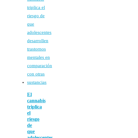
El
cannabis
triplica
el
riesgo
de
que
adolescentes