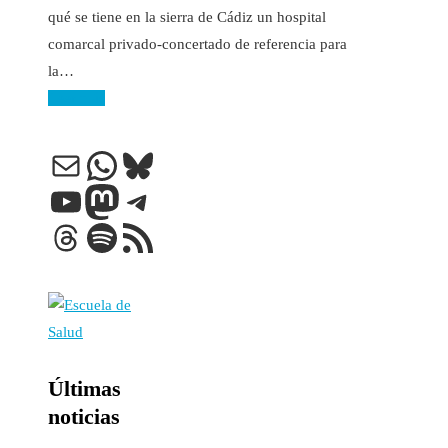
qué se tiene en la sierra de Cádiz un hospital
comarcal privado-concertado de referencia para
la…
Leer más
Correo electrónico
WhatsApp
Bluesky
YouTube
Mastodon
Telegram
Threads
Spotify
Feed RSS
Últimas
noticias