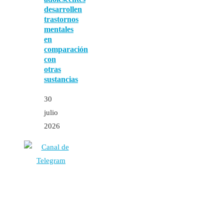
desarrollen
trastornos
mentales
en
comparación
con
otras
sustancias
30
julio
2026
Autores
Contacto
Política Editorial
Cookies