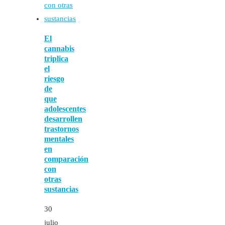
El
cannabis
triplica
el
riesgo
de
que
adolescentes
desarrollen
trastornos
mentales
en
comparación
con
otras
sustancias
30
julio