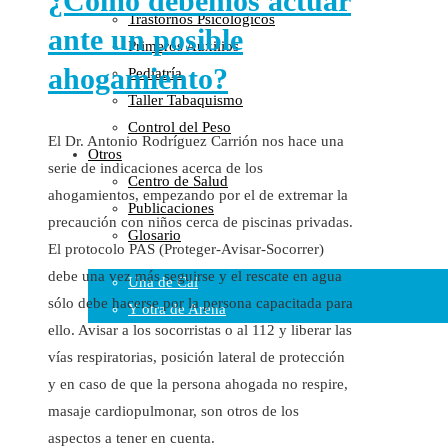
¿Cómo debemos actuar
Trastornos Psicológicos
Colaboraciones
ante un posible
Primeros Auxilios
Cartas al Director
ahogamiento?
Pediatría
Medios de Comunicación
Taller Tabaquismo
Otros
Control del Peso
Vídeos
El Dr. Antonio Rodríguez Carrión nos hace una
Otros
Audio
serie de indicaciones acerca de los
Centro de Salud
Cara Oscura Sanidad
ahogamientos, empezando por el de extremar la
Publicaciones
Humor
precaución con niños cerca de piscinas privadas.
Glosario
Cal y Arena
El protocolo PAS (Proteger-Avisar-Socorrer)
debe una vez más seguirse y el rescate en agua
Una de Cal
sólo debe hacerse por la persona capacitada para
Y otra de Arena
ello. Avisar a los socorristas o al 112 y liberar las
Noticias Sanitarias
vías respiratorias, posición lateral de protección
y en caso de que la persona ahogada no respire,
Enlaces
masaje cardiopulmonar, son otros de los
Newsletter
aspectos a tener en cuenta.