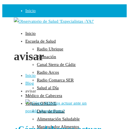
Inicio
Observatorio
Inicio
Opinión
Escuela de Salud
Radio Ubrique
Radio
avisar
Formación
Guadalinfo Salud
Canal Sierra de Cádiz
Radio Guadalete
Radio Arcos
Inicio
COPE Pontevedra
Radio Comarca SER
Blog
Salud en Radio Ubrique
Salud al Día
avisar
Salud en Verano
Médico de Cabecera
Plataforma
Talleres ONLINE
Dejar de Fumar
Manifiestos
Alimentación Saludable
Comunicados
Manipulador Alimentos
En nuestra Web