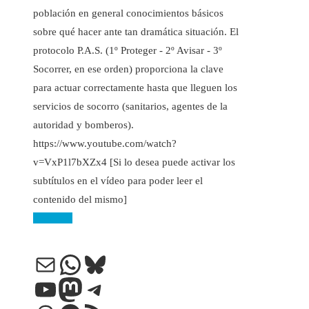
población en general conocimientos básicos
sobre qué hacer ante tan dramática situación. El
protocolo P.A.S. (1º Proteger - 2º Avisar - 3º
Socorrer, en ese orden) proporciona la clave
para actuar correctamente hasta que lleguen los
servicios de socorro (sanitarios, agentes de la
autoridad y bomberos).
https://www.youtube.com/watch?
v=VxP1l7bXZx4 [Si lo desea puede activar los
subtítulos en el vídeo para poder leer el
contenido del mismo]
Leer más
Correo electrónico
WhatsApp
Bluesky
YouTube
Mastodon
Telegram