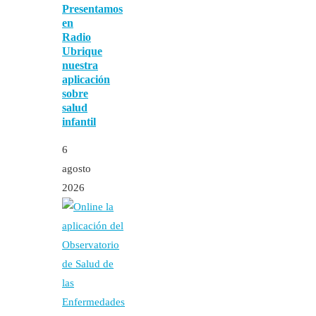
Presentamos
en
Radio
Ubrique
nuestra
aplicación
sobre
salud
infantil
6
agosto
2026