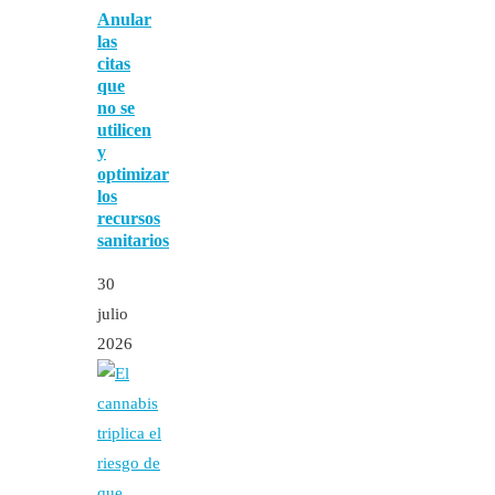
Anular
las
citas
que
no se
utilicen
y
optimizar
los
recursos
sanitarios
30
julio
2026