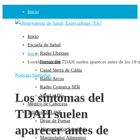
Inicio
Observatorio
Inicio
Opinión
Escuela de Salud
Radio Ubrique
Inicio
Radio
Formación
Los síntomas del TDAH suelen aparecer antes de los 18 
Guadalinfo Salud
Canal Sierra de Cádiz
Radio Guadalete
Noticias Sanitarias
Radio Arcos
COPE Pontevedra
Radio Comarca SER
Salud en Radio Ubrique
Los síntomas del
Salud al Día
Salud en Verano
Médico de Cabecera
TDAH suelen
Plataforma
Talleres ONLINE
Dejar de Fumar
Manifiestos
aparecer antes de
Alimentación Saludable
Comunicados
Manipulador Alimentos
En nuestra Web