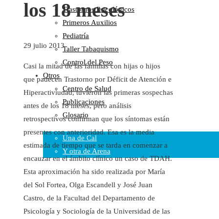
los 18 meses
Trastornos Psicológicos
Colaboraciones
Primeros Auxilios
Cartas al Director
Pediatría
Medios de Comunicación
29 julio 2013
Taller Tabaquismo
Otros
Control del Peso
Vídeos
Casi la mitad de las familias con hijas o hijos
Otros
Audio
que padecen Trastorno por Déficit de Atención e
Centro de Salud
Cara Oscura Sanidad
Hiperactiviudad, tuvieron las primeras sospechas
Publicaciones
Humor
antes de los 18 meses, pero análisis
Glosario
retrospectivos confirman que los síntomas están
Cal y Arena
presentes con anterioridad. Esa es la media
Una de Cal
estimada de tiempo que se tarda en comenzar a
Y otra de Arena
encauzar en el ámbito clínico un caso de TDAH.
Noticias Sanitarias
Esta aproximación ha sido realizada por María
del Sol Fortea, Olga Escandell y José Juan
Enlaces
Castro, de la Facultad del Departamento de
Psicología y Sociología de la Universidad de las
Newsletter