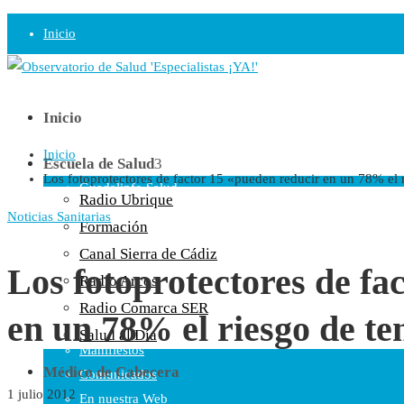
Inicio
Observatorio
Opinión
Inicio
Inicio
Radio
Escuela de Salud
Los fotoprotectores de factor 15 «pueden reducir en un 78% el 
Guadalinfo Salud
Radio Ubrique
Radio Guadalete
Noticias Sanitarias
Formación
COPE Pontevedra
Canal Sierra de Cádiz
Salud en Radio Ubrique
Los fotoprotectores de fa
Radio Arcos
Salud en Verano
Radio Comarca SER
en un 78% el riesgo de t
Plataforma
Salud al Día
Manifiestos
Médico de Cabecera
Comunicados
1 julio 2012
En nuestra Web