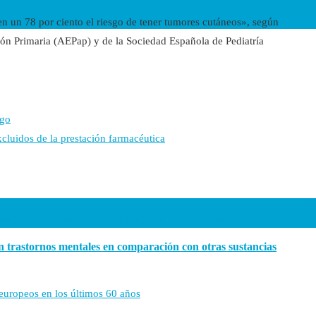
 en un 78 por ciento el riesgo de tener tumores cutáneos», según
ión Primaria (AEPap) y de la Sociedad Española de Pediatría
ago
cluidos de la prestación farmacéutica
len trastornos mentales en comparación con otras sustancias