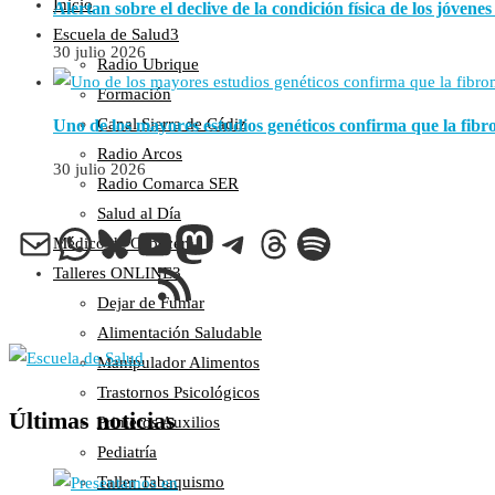
Inicio
Alertan sobre el declive de la condición física de los jóvene
Escuela de Salud
30 julio 2026
Radio Ubrique
Formación
Canal Sierra de Cádiz
Uno de los mayores estudios genéticos confirma que la fib
Radio Arcos
30 julio 2026
Radio Comarca SER
Salud al Día
Correo electrónico
WhatsApp
Bluesky
YouTube
Mastodon
Telegram
Threads
Spotify
Médico de Cabecera
Feed RSS
Talleres ONLINE
Dejar de Fumar
Alimentación Saludable
Manipulador Alimentos
Trastornos Psicológicos
Últimas noticias
Primeros Auxilios
Pediatría
Taller Tabaquismo