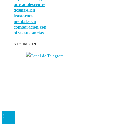
que adolescentes
desarrollen
trastornos
mentales en
comparación con
otras sustancias
30 julio 2026
Autores
Contacto
Política Editorial
Cookies
El
Observatorio de Salud 'Especialistas ¡YA!'
es una asociación insc