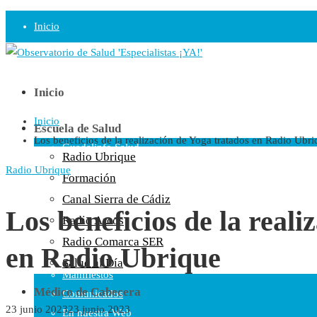
Inicio
Observatorio
Opinión
Inicio
Inicio
Radio
Escuela de Salud
Los beneficios de la realización de Yoga tratados en Radio Ubri
Guadalinfo Salud
Radio Ubrique
Radio Guadalete
Radio Ubrique
Formación
COPE Pontevedra
Canal Sierra de Cádiz
Salud en Radio Ubrique
Los beneficios de la reali
Radio Arcos
Salud en Verano
Radio Comarca SER
en Radio Ubrique
Plataforma
Salud al Día
Manifiestos
Médico de Cabecera
Comunicados
23 junio 2023
23 junio 2023
En nuestra Web