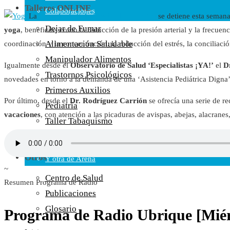
Talleres ONLINE
Colaboraciones
La
Escuela de Salud de Radio Ubrique
se detiene esta semana
Cartas al Director
Dejar de Fumar
yoga
, beneficios como la reducción de la presión arterial y la frecuenci
Medios de Comunicación
Alimentación Saludable
coordinación y la concentración, la reducción del estrés, la conciliació
Otros
Manipulador Alimentos
Igualmente desde el
Observatorio de Salud ‘Especialistas ¡YA!’
el
D
Vídeos
Trastornos Psicológicos
novedades en torno a la demanda de una ‘Asistencia Pediátrica Digna’
Audio
Primeros Auxilios
Cara Oscura Sanidad
Por último, desde el
Dr. Rodríguez Carrión
se ofrecía una serie de 
Pediatría
Humor
vacaciones
, con atención a las picaduras de avispas, abejas, alacrane
Taller Tabaquismo
Cal y Arena
Control del Peso
Una de Cal
Otros
Y otra de Arena
~
Noticias Sanitarias
Centro de Salud
Resumen Programa de Radio
Publicaciones
Enlaces
Glosario
Programa de Radio Ubrique [Miérc
Newsletter