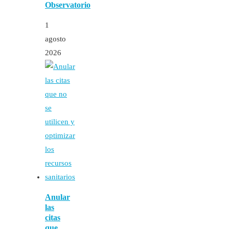
Observatorio
1
agosto
2026
Anular
las
citas
que