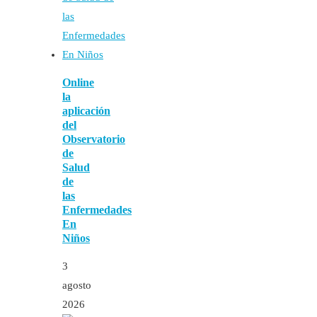
Online
la
aplicación
del
Observatorio
de
Salud
de
las
Enfermedades
En
Niños
3
agosto
2026