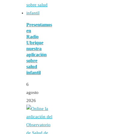
Presentamos
en
Radio
Ubrique
nuestra
aplicación
sobre
salud
infantil
6
agosto
2026