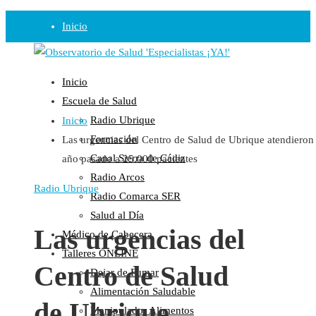
Inicio
Observatorio
Inicio
Opinión
Escuela de Salud
Radio Ubrique
Inicio
Radio
Formación
Las urgencias del Centro de Salud de Ubrique atendieron 
Guadalinfo Salud
Canal Sierra de Cádiz
año pasado a 25.000 pacientes
Radio Guadalete
Radio Arcos
COPE Pontevedra
Radio Ubrique
Radio Comarca SER
Salud en Radio Ubrique
Salud al Día
Salud en Verano
Las urgencias del
Médico de Cabecera
Plataforma
Talleres ONLINE
Centro de Salud
Dejar de Fumar
Manifiestos
Alimentación Saludable
Comunicados
de Ubrique
Manipulador Alimentos
En nuestra Web