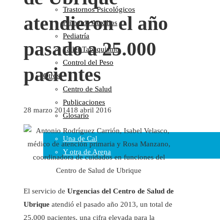
Trastornos Psicológicos
Colaboraciones
atendieron el año
Primeros Auxilios
Cartas al Director
Pediatría
Medios de Comunicación
pasado a 25.000
Taller Tabaquismo
Otros
Control del Peso
Vídeos
pacientes
Otros
Audio
Centro de Salud
Cara Oscura Sanidad
Publicaciones
Humor
28 marzo 2014
18 abril 2016
Glosario
Cal y Arena
Una de Cal
Y otra de Arena
Noticias Sanitarias
El servicio de
Urgencias del Centro de Salud de
Enlaces
Ubrique
atendió el pasado año 2013, un total de
Newsletter
25.000 pacientes, una cifra elevada para la