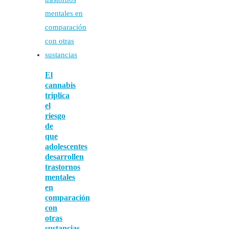
El
cannabis
triplica
el
riesgo
de
que
adolescentes
desarrollen
trastornos
mentales
en
comparación
con
otras
sustancias