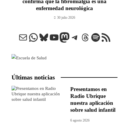
confirma que la fibromialgia es una
enfermedad neurológica
30 julio 2026
Correo electrónico
WhatsApp
Bluesky
YouTube
Mastodon
Telegram
Threads
Spotify
Feed RSS
Últimas noticias
Presentamos en
Radio Ubrique
nuestra aplicación
sobre salud infantil
6 agosto 2026