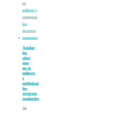
Anular
las
citas
que
no se
utilicen
y
optimizar
los
recursos
sanitarios
30