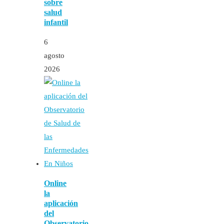
sobre
salud
infantil
6
agosto
2026
Online
la
aplicación
del
Observatorio