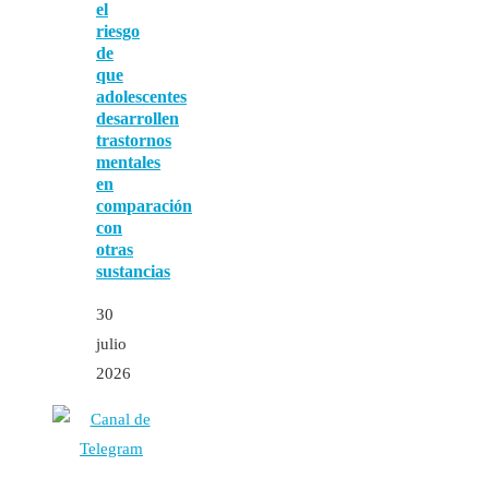
el
riesgo
de
que
adolescentes
desarrollen
trastornos
mentales
en
comparación
con
otras
sustancias
30
julio
2026