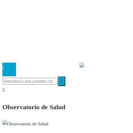
Autores
Contacto
Política Editorial
Cookies
El
Observatorio de Salud 'Especialistas ¡YA!'
es una asociaci
inscrita en el Registro de Asociaciones de Andalucía con el nú
14.473 de la sección 1 con estos
Estatutos
Observatorio de Salud