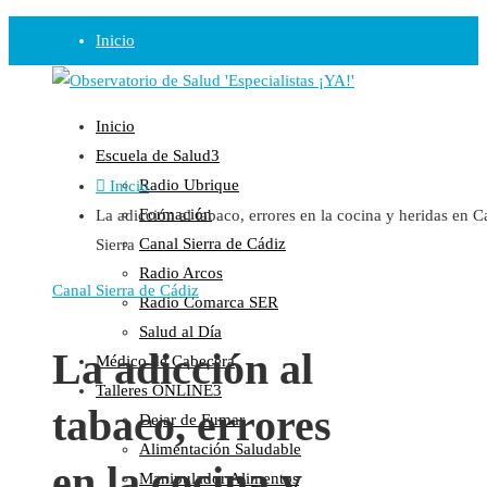
Inicio
Observatorio
Inicio
Opinión
Escuela de Salud
Radio Ubrique
Inicio
Radio
Formación
La adicción al tabaco, errores en la cocina y heridas en C
Guadalinfo Salud
Canal Sierra de Cádiz
Sierra
Radio Guadalete
Radio Arcos
COPE Pontevedra
Canal Sierra de Cádiz
Radio Comarca SER
Salud en Radio Ubrique
Salud al Día
Salud en Verano
La adicción al
Médico de Cabecera
Plataforma
Talleres ONLINE
tabaco, errores
Dejar de Fumar
Manifiestos
Alimentación Saludable
Comunicados
en la cocina y
Manipulador Alimentos
En nuestra Web