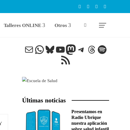
Talleres ONLINE
Otros
Correo electrónico
WhatsApp
Bluesky
YouTube
Mastodon
Telegram
Threads
Spotify
Feed RSS
Últimas noticias
Presentamos en
Radio Ubrique
nuestra aplicación
sobre salud infantil