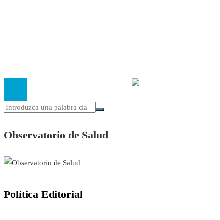
Política Editorial
Cookies
El
Observatorio de Salud 'Especialistas ¡YA!'
es una asociaci
inscrita en el Registro de Asociaciones de Andalucía con el nú
14.473 de la sección 1 con estos
Estatutos
Observatorio de Salud
Política Editorial