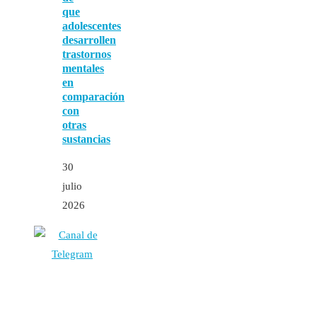
que
adolescentes
desarrollen
trastornos
mentales
en
comparación
con
otras
sustancias
30
julio
2026
Autores
Contacto