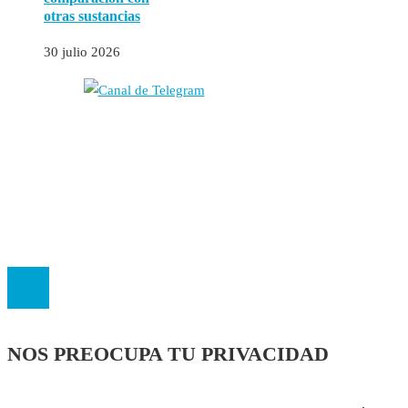
otras sustancias
30 julio 2026
Autores
Contacto
Política Editorial
Cookies
El
Observatorio de Salud 'Especialistas ¡YA!'
es una asociación insc
NOS PREOCUPA TU PRIVACIDAD