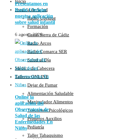
Inicio
Presentamos en
Radio Ubrique
Escuela de Salud
nuestra aplicación
Radio Ubrique
sobre salud infantil
Formación
6 agosto 2026
Canal Sierra de Cádiz
Radio Arcos
Radio Comarca SER
Salud al Día
Médico de Cabecera
Talleres ONLINE
Dejar de Fumar
Alimentación Saludable
Online la
Manipulador Alimentos
aplicación del
Observatorio de
Trastornos Psicológicos
Salud de las
Primeros Auxilios
Enfermedades En
Pediatría
Niños
Taller Tabaquismo